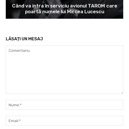
Când va intra în serviciu avionul TAROM care
poartă numele lui Mircea Lucescu
LĂSAȚI UN MESAJ
Comentariu:
Nu
Ema