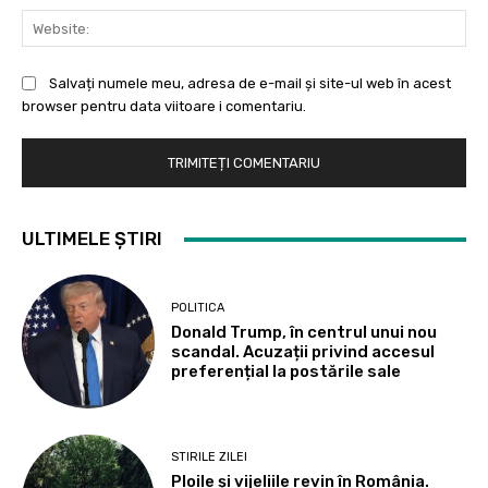
Web
Salvați numele meu, adresa de e-mail și site-ul web în acest
browser pentru data viitoare i comentariu.
ULTIMELE ȘTIRI
POLITICA
Donald Trump, în centrul unui nou
scandal. Acuzații privind accesul
preferențial la postările sale
STIRILE ZILEI
Ploile și vijeliile revin în România.