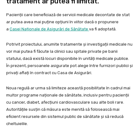
tratament ar putea fi limitat.
Pacienții care beneficiază de servicii medicale decontate de stat
ar putea avea mai puține opțiuni în viitor dacă o propunere
a
Casei Naționale de Asigurări de Sănătate
va fi adoptată.
Potrivit proiectului, anumite tratamente și investigații medicale nu
vor mai putea fi făcute la clinici sau spitale private pe banii
statului, dacă există locuri disponibile în unități medicale publice.
În prezent, persoanele asigurate pot alege între furnizori publici și
privați aflați în contract cu Casa de Asigurări.
Noua regulă ar urma să limiteze această posibilitate în cadrul mai
multor programe naționale de sănătate, inclusiv pentru pacienții
cu cancer, diabet, afecțiuni cardiovasculare sau alte boli rare.
Autoritățile susțin că măsura este menită să folosească mai
eficient resursele din sistemul public de sănătate și să reducă
cheltuielile.