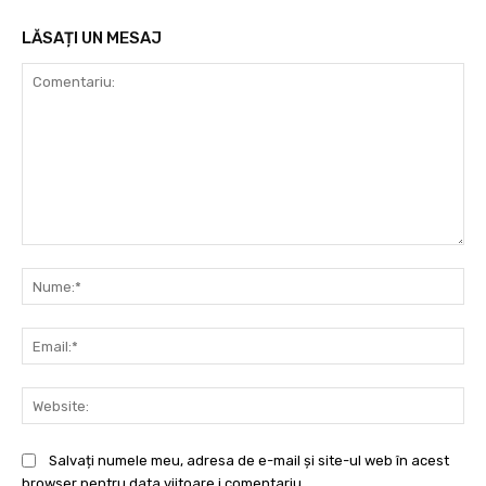
LĂSAȚI UN MESAJ
Comentariu:
Nu
Ema
Web
Salvați numele meu, adresa de e-mail și site-ul web în acest
browser pentru data viitoare i comentariu.