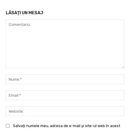
LĂSAȚI UN MESAJ
Comentariu:
Nu
Ema
Web
Salvați numele meu, adresa de e-mail și site-ul web în acest