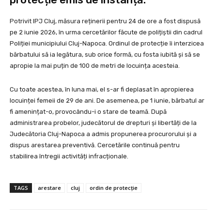
Potrivit IPJ Cluj, măsura reținerii pentru 24 de ore a fost dispusă
pe 2 iunie 2026, în urma cercetărilor făcute de polițiștii din cadrul
Poliției municipiului Cluj-Napoca. Ordinul de protecție îi interzicea
bărbatului să ia legătura, sub orice formă, cu fosta iubită și să se
apropie la mai puțin de 100 de metri de locuința acesteia.
Cu toate acestea, în luna mai, el s-ar fi deplasat în apropierea
locuinței femeii de 29 de ani. De asemenea, pe 1 iunie, bărbatul ar
fi amenințat-o, provocându-i o stare de teamă. După
administrarea probelor, judecătorul de drepturi și libertăți de la
Judecătoria Cluj-Napoca a admis propunerea procurorului și a
dispus arestarea preventivă. Cercetările continuă pentru
stabilirea întregii activități infracționale.
TAGS
arestare
cluj
ordin de protecție