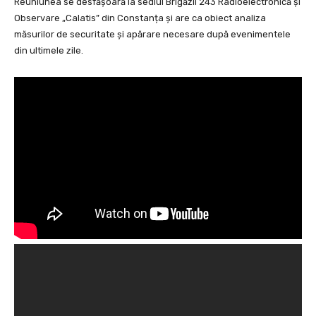
Reuniunea se desfășoară la sediul Brigăzii 243 Radioelectronică și
Observare „Calatis” din Constanța și are ca obiect analiza
măsurilor de securitate și apărare necesare după evenimentele
din ultimele zile.