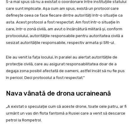
S-a mai spus că nu a existat o coordonare între instituțiile statului
care sunt implicate. Așa cum am spus, există un protocol care
definește ceea ce face fiecare dintre autorități într-o situație ca
asta. Acest protocol a fost respectat. Am fost într-o situație în
care, într-o zonă civilă, am avut o încărcătură militară și, conform
protocolului, autoritățile responsabile pentru autoritatea civilă a
sesizat autoritățile responsabile, respectiv armata și SRI-ul.
Ele au venit la fața locului, în paralel au alertat autoritățile de
protecție civilă, care au asigurat responsabilitatea doar de a
degaja zona posibil afectată de oameni, astfel încât să nu fie pus
în pericol. Deci protocolul a fost respectat.”
Nava vânată de drona ucraineană
„A existat o speculație cum că aceste drone, toate cele patru, ar fi
urmărit un vas din flota fantomă a Rusiei care a venit să descarce
petrol la Rompetrol.