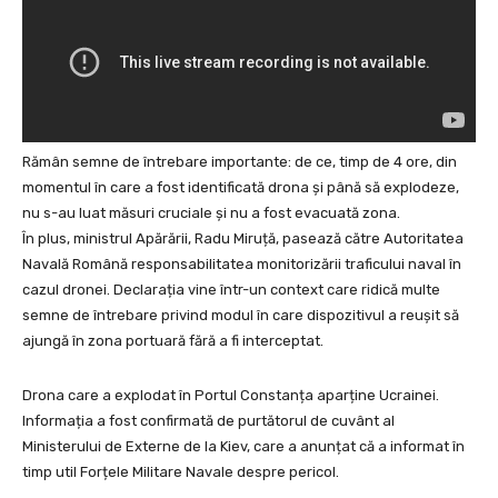
Rămân semne de întrebare importante: de ce, timp de 4 ore, din
momentul în care a fost identificată drona și până să explodeze,
nu s-au luat măsuri cruciale și nu a fost evacuată zona.
În plus, ministrul Apărării, Radu Miruță, pasează către Autoritatea
Navală Română responsabilitatea monitorizării traficului naval în
cazul dronei. Declarația vine într-un context care ridică multe
semne de întrebare privind modul în care dispozitivul a reușit să
ajungă în zona portuară fără a fi interceptat.
Drona care a explodat în Portul Constanța aparține Ucrainei.
Informația a fost confirmată de purtătorul de cuvânt al
Ministerului de Externe de la Kiev, care a anunțat că a informat în
timp util Forțele Militare Navale despre pericol.