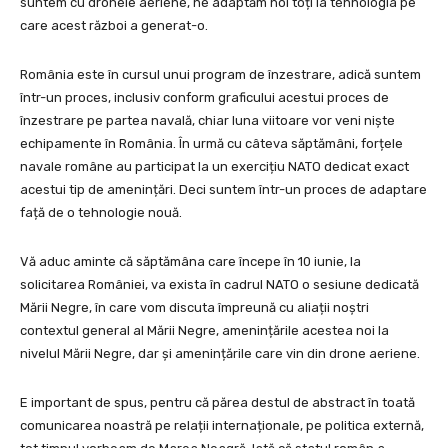
suntem cu dronele aeriene, ne adaptăm noi toți la tehnologia pe
care acest război a generat-o.
România este în cursul unui program de înzestrare, adică suntem
într-un proces, inclusiv conform graficului acestui proces de
înzestrare pe partea navală, chiar luna viitoare vor veni niște
echipamente în România. În urmă cu câteva săptămâni, forțele
navale române au participat la un exercițiu NATO dedicat exact
acestui tip de amenințări. Deci suntem într-un proces de adaptare
față de o tehnologie nouă.
Vă aduc aminte că săptămâna care începe în 10 iunie, la
solicitarea României, va exista în cadrul NATO o sesiune dedicată
Mării Negre, în care vom discuta împreună cu aliații noștri
contextul general al Mării Negre, amenințările acestea noi la
nivelul Mării Negre, dar și amenințările care vin din drone aeriene.
E important de spus, pentru că părea destul de abstract în toată
comunicarea noastră pe relații internaționale, pe politica externă,