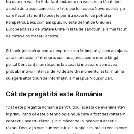
Nu este un vas din flota fantomă, este un vas care a făcut tipul
acesta de trasee comerciale între portul rusesc Novorossiisk, pe
care Kazahstanul îl folosește pentru exportul de petrol și
Rompetrol. Deci, cum am spus, nu este definit de Uniunea
Europeană sau de Statele Unite în lista de sancțiuni și a mai făcut
de câteva ori traseul acesta.
Și bineînțeles că ancheta despre ce s-a întâmplat și cum au ajuns,
asta e principala întrebare, cum au ajuns aceste drone lângă
portul Constanța, un răspuns la această întrebare vom avea
probabil într-un interval de 70 de zile din momentul ăsta, în urma
culegerii altor tipuri de informații”, a mai spus Nicușor Dan.
Cât de pregătită este România
”Cât este pregătită România pentru tipul acesta de evenimente?
În primul rând că este o tehnologie nouă care a fost dezvoltată în
contextul acestui război și nici măcar de la începutul acestui
război. Deci, așa cum suntem într-o situație similară cu cea în care