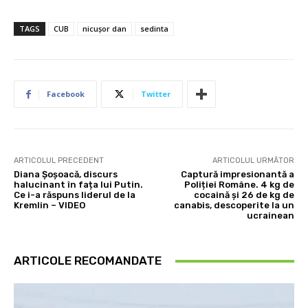
TAGS
CUB
nicușor dan
sedinta
Facebook
Twitter
ARTICOLUL PRECEDENT
ARTICOLUL URMĂTOR
Diana Șoșoacă, discurs
Captură impresionantă a
halucinant în fața lui Putin.
Poliției Române. 4 kg de
Ce i-a răspuns liderul de la
cocaină și 26 de kg de
Kremlin – VIDEO
canabis, descoperite la un
ucrainean
ARTICOLE RECOMANDATE