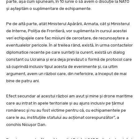
parte, așa cum spuneam, în 10 iunie o să avem o discuție la NATO
și așteptăm o suplimentare de echipamente.
Pe de altă parte, atât Ministerul Apărării, Armata, cât și Ministerul
de Interne, Poliția de Frontieră, vor suplimenta în cursul acestei
veri echipajele care fac misiuni de cercetare, de recunoaștere a
eventualelor pericole. În al treilea rând, există, în urma contactelor
diplomatice recente pe care sunteți la curent, există un dialog
constant cu Ucraina și era deja prevăzut o formă de protocol care
să cuprindă inclusiv tipul acesta de evenimente și, ca ultim
argument, avem un război care, din nefericire, a început de mai
bine de patru ani.
Efect secundar al acestui război am avut și mine și drone maritime
care au intrat în apele teritoriale și au ajuns inclusiv pe țărmul
românesc și nu au fost victime pentru că, cu echipamentele pe
care le au, instituțiile statului au acționat corespunzător”, a
conchis Nicușor Dan.