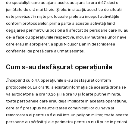
de specialiști care au ajuns acolo, au ajuns la ora 6:47, deci o
jumătate de oră mai târziu. Și ele, în situații, acest tip de situații
este prevăzut în niște protocoale și ele au început activitățile
conform protocoalelor, prima parte a acestei activități fiind
degajarea perimetrului posibil a fi afectat de persoane care nu au
de-a face cu operațiunile respective, inclusiv mutarea unor nave
care erau în apropiere”, a spus Nicușor Dan în deschiderea
conferinței de presă care a urmat ședinței.
Cum s-au desfășurat operațiunile
„Începând cu 6:47, operațiunile s-au desfășurat conform
protocoalelor. La ora 10, a existat informația că această dronă se
va autodetona la ora 10:26 și, la ora 10 și foarte puține minute,
toate persoanele care erau deja implicate în această operațiune,
care ar fi presupus neutralizarea comunicațiilor cu nava și
remorcarea ei pentru a fi dusă într-un poligon militar, toate aceste
persoane au părăsit și ele perimetru pentru a nu fi puse în pericol.