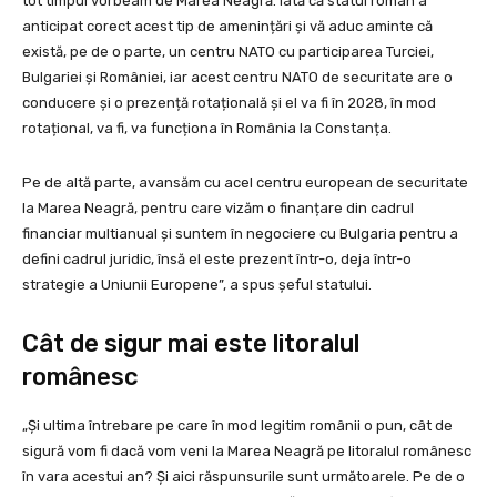
tot timpul vorbeam de Marea Neagră. Iată că statul român a
anticipat corect acest tip de amenințări și vă aduc aminte că
există, pe de o parte, un centru NATO cu participarea Turciei,
Bulgariei și României, iar acest centru NATO de securitate are o
conducere și o prezență rotațională și el va fi în 2028, în mod
rotațional, va fi, va funcționa în România la Constanța.
Pe de altă parte, avansăm cu acel centru european de securitate
la Marea Neagră, pentru care vizăm o finanțare din cadrul
financiar multianual și suntem în negociere cu Bulgaria pentru a
defini cadrul juridic, însă el este prezent într-o, deja într-o
strategie a Uniunii Europene”, a spus șeful statului.
Cât de sigur mai este litoralul
românesc
„Și ultima întrebare pe care în mod legitim românii o pun, cât de
sigură vom fi dacă vom veni la Marea Neagră pe litoralul românesc
în vara acestui an? Și aici răspunsurile sunt următoarele. Pe de o