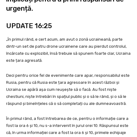
urgență.
UPDATE 16:25
„În primul rând, e cert acum, am avut o zonă ucraineană, parte
dintr-un set de patru drone ucrainene care au pierdut controlul,
încărcate cu explozibil, însă trebuie să spunem foarte clar, Ucraina
este țara agresată.
Deci pentru orice fel de evenimente care apar, responsabilul este
Rusia, pentru că Rusia este țara agresoare în acest război și
Ucraina se apără așa cum reușește să o facă. Au fost niște
chestiuni, niște întrebări în spațiul public și o să le rând, și o să le
răspund și bineînțeles că o să completați cu ale dumneavoastră.
În primul rând, a fost întrebarea de ce, pentru o informație care a
fost la ora 6 și 10, nu s-a intervenit în jurul orei 10. Răspunsul este
că, în urma informației care a fost la ora 6 și 10, primele echipaje