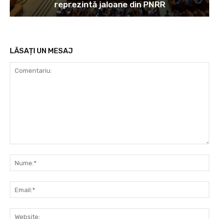
reprezintă jaloane din PNRR
LĂSAȚI UN MESAJ
Comentariu:
Nu
Ema
Web