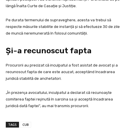
lângă Înalta Curte de Casație și Justiție.
Pe durata termenului de supraveghere, acesta va trebui să
respecte măsurile stabilite de instanță și să efectueze 30 de zile
de muncă neremunerată în folosul comunității.
Și-a recunoscut fapta
Procurorii au precizat că inculpatul a fost asistat de avocat și a
recunoscut fapta de care este acuzat, acceptând încadrarea
juridică stabilită de anchetatori.
„În prezenţa avocatului, inculpatul a declarat că recunoaşte
comiterea faptei reţinută în sarcina sa şi acceptă încadrarea
juridică dată faptei”, au mai transmis procurorii.
TAGS
CUB