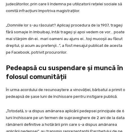
judecătorilor, prin care îi îndemna pe utilizatorii rețelei sociale să
comită infracțiuni împotriva magistraților.
„Domniile lor s-au răsculat? Aplicaţi procedura de la 1907, trageţi
fără somaţie în îmbuibaţi, întâi trageţi şi apoi vedem ce vor… poate
mai stârpim din ei.. mari oameni au ajuns ei…toţi mucoşii au făcut
dreptul, şi acum au pretenţii…”, a fost mesajul publicat de acesta
pe Facebook, potrivit procurorilor.
Pedeapsă cu suspendare și muncă în
folosul comunității
În urma acordului de recunoaștere a vinovăției, bărbatul a primit o
pedeapsă de șase luni de închisoare pentru instigare publică.
„Totodată, s-a dispus amânarea aplicării pedepsei principale de 6
luni închisoare pe un termen de supraveghere de 2 ani de la data
rămânerii definitive a hotărârii prin care s-a dispus amânarea
aplicării pedepsei”, au transmis reprezentanții Parchetului de pe