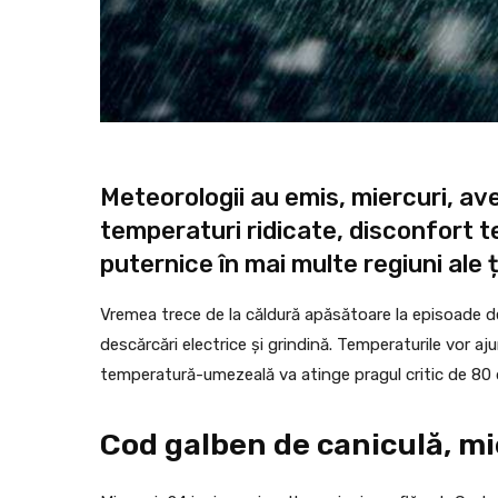
Meteorologii au emis, miercuri, av
temperaturi ridicate, disconfort t
puternice în mai multe regiuni ale ță
Vremea trece de la căldură apăsătoare la episoade de i
descărcări electrice și grindină. Temperaturile vor aj
temperatură-umezeală va atinge pragul critic de 80 d
Cod galben de caniculă, mier