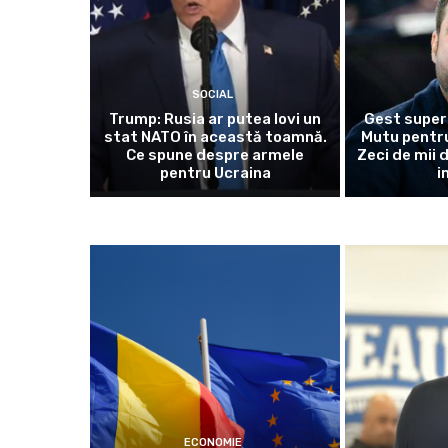
SOCIAL
Trump: Rusia ar putea lovi un
Gest super
stat NATO în această toamnă.
Mutu pentru
Ce spune despre armele
Zeci de mii 
pentru Ucraina
i
ECONOMIE