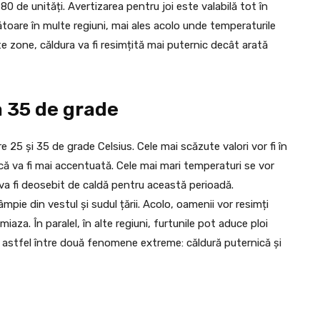
80 de unități. Avertizarea pentru joi este valabilă tot în
ătoare în multe regiuni, mai ales acolo unde temperaturile
e zone, căldura va fi resimțită mai puternic decât arată
a 35 de grade
 25 și 35 de grade Celsius. Cele mai scăzute valori vor fi în
că va fi mai accentuată. Cele mai mari temperaturi se vor
a va fi deosebit de caldă pentru această perioadă.
pie din vestul și sudul țării. Acolo, oamenii vor resimți
iaza. În paralel, în alte regiuni, furtunile pot aduce ploi
lă astfel între două fenomene extreme: căldură puternică și