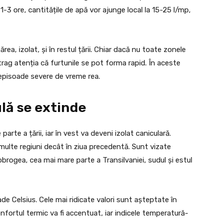
 1-3 ore, cantitățile de apă vor ajunge local la 15-25 l/mp,
ea, izolat, și în restul țării. Chiar dacă nu toate zonele
trag atenția că furtunile se pot forma rapid. În aceste
i episoade severe de vreme rea.
ulă se extinde
arte a țării, iar în vest va deveni izolat caniculară.
multe regiuni decât în ziua precedentă. Sunt vizate
brogea, cea mai mare parte a Transilvaniei, sudul și estul
de Celsius. Cele mai ridicate valori sunt așteptate în
onfortul termic va fi accentuat, iar indicele temperatură-