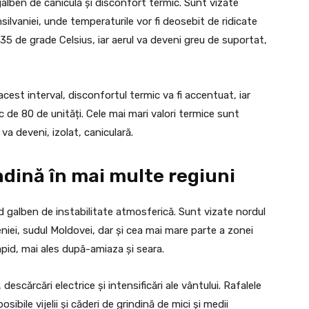
 galben de caniculă și disconfort termic. Sunt vizate
silvaniei, unde temperaturile vor fi deosebit de ridicate
5 de grade Celsius, iar aerul va deveni greu de suportat,
 acest interval, disconfortul termic va fi accentuat, iar
 de 80 de unități. Cele mai mari valori termice sunt
va deveni, izolat, caniculară.
rindină în mai multe regiuni
d galben de instabilitate atmosferică. Sunt vizate nordul
niei, sudul Moldovei, dar și cea mai mare parte a zonei
pid, mai ales după-amiaza și seara.
descărcări electrice și intensificări ale vântului. Rafalele
ibile vijelii și căderi de grindină de mici și medii