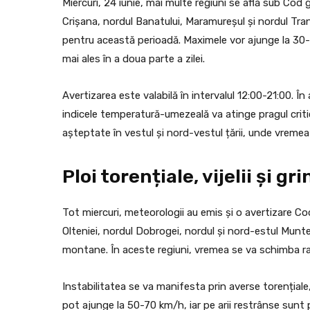
Miercuri, 24 iunie, mai multe regiuni se află sub Cod
Crișana, nordul Banatului, Maramureșul și nordul Tran
pentru această perioadă. Maximele vor ajunge la 30-3
mai ales în a doua parte a zilei.
Avertizarea este valabilă în intervalul 12:00-21:00. În
indicele temperatură-umezeală va atinge pragul critic
așteptate în vestul și nord-vestul țării, unde vremea 
Ploi torențiale, vijelii și g
Tot miercuri, meteorologii au emis și o avertizare Co
Olteniei, nordul Dobrogei, nordul și nord-estul Munte
montane. În aceste regiuni, vremea se va schimba ra
Instabilitatea se va manifesta prin averse torențiale, 
pot ajunge la 50-70 km/h, iar pe arii restrânse sunt pos