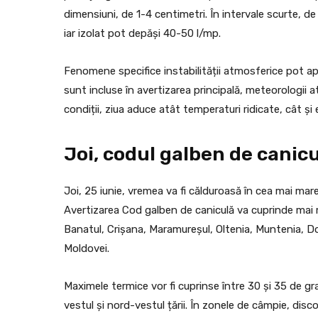
dimensiuni, de 1-4 centimetri. În intervale scurte, de
iar izolat pot depăși 40-50 l/mp.
Fenomene specifice instabilității atmosferice pot apăr
sunt incluse în avertizarea principală, meteorologii a
condiții, ziua aduce atât temperaturi ridicate, cât ș
Joi, codul galben de canic
Joi, 25 iunie, vremea va fi călduroasă în cea mai mare p
Avertizarea Cod galben de caniculă va cuprinde mai 
Banatul, Crișana, Maramureșul, Oltenia, Muntenia, Do
Moldovei.
Maximele termice vor fi cuprinse între 30 și 35 de gra
vestul și nord-vestul țării. În zonele de câmpie, disc