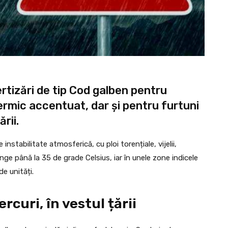
ertizări de tip Cod galben pentru
ermic accentuat, dar și pentru furtuni
rii.
nstabilitate atmosferică, cu ploi torențiale, vijelii,
unge până la 35 de grade Celsius, iar în unele zone indicele
e unități.
curi, în vestul țării