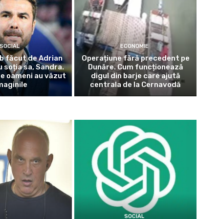
SOCIAL
ECONOMIE
b făcut de Adrian
Operațiune fără precedent pe
 soția sa, Sandra.
Dunăre. Cum funcționează
de oameni au văzut
digul din barje care ajută
maginile
centrala de la Cernavodă
SOCIAL