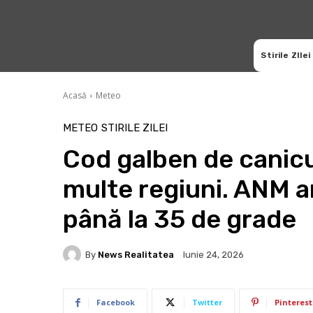
Stirile ZIlei
Acasă
Meteo
METEO
STIRILE ZILEI
Cod galben de canicul
multe regiuni. ANM 
până la 35 de grade
By
News Realitatea
Iunie 24, 2026
Facebook
Twitter
Pinterest