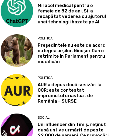
Miracol medical pentru o
femeie de 82 de ani. Și-a
recăpătat vederea cu ajutorul
unei tehnologii bazate pe AI
POLITICA
Președintele nu este de acord
cu legea urșilor. Nicușor Dan o
retrimite în Parlament pentru
modificări
POLITICA
AUR a depus două sesizări la
CCR: este contestat
împrumutul uriaș luat de
România – SURSE
SOCIAL
Un influencer din Timiș, reținut
după un live urmărit de peste
22.000 de oameni. Ce provocări