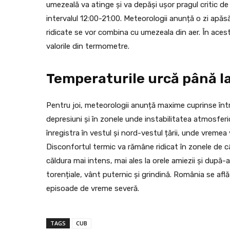
umezeală va atinge și va depăși ușor pragul critic de 
intervalul 12:00-21:00. Meteorologii anunță o zi apăs
ridicate se vor combina cu umezeala din aer. În acest
valorile din termometre.
Temperaturile urcă până l
Pentru joi, meteorologii anunță maxime cuprinse între
depresiuni și în zonele unde instabilitatea atmosferi
înregistra în vestul și nord-vestul țării, unde vreme
Disconfortul termic va rămâne ridicat în zonele de câm
căldura mai intens, mai ales la orele amiezii și după-am
torențiale, vânt puternic și grindină. România se af
episoade de vreme severă.
TAGS
CUB