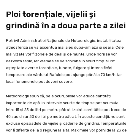
Ploi torențiale, vijelii și
grindină în a doua parte a zilei
Potrivit Administrației Naționale de Meteorologie, instabilitatea
atmosferică se va accentua mai ales după-amiaza și seara. Cele
mai vizate vor fi zonele de deal și de munte, unde norii se vor
dezvolta rapid, iar vremea se va schimba în scurt timp. Sunt
așteptate averse torențiale, tunete, fulgere și intensificări
temporare ale vântului. Rafalele pot ajunge până la 70 km/h, iar
local fenomenele pot deveni severe.
Meteorologii spun că, pe alocuri, ploile vor aduce cantități
importante de apă. În intervale scurte de timp se pot acumula
între 15 și 25 de litri pe metru pătrat. Izolat, cantitățile pot trece de
40 sau chiar 50 de litri pe metru pătrat. În aceste condiții, nu sunt
excluse episoadele de vijelie și căderile de grindină. Temperaturile
vor fi diferite de la o regiune la alta. Maximele vor porni de la 23 de