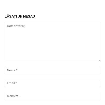
LĂSAȚI UN MESAJ
Comentariu:
Nu
Ema
Web