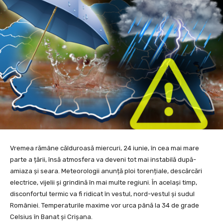
Vremea rămâne călduroasă miercuri, 24 iunie, în cea mai mare
parte a țării, însă atmosfera va deveni tot mai instabilă după-
amiaza și seara. Meteorologii anunță ploi torențiale, descărcări
electrice, vijelii și grindină în mai multe regiuni. În același timp,
disconfortul termic va fi ridicat în vestul, nord-vestul și sudul
României. Temperaturile maxime vor urca până la 34 de grade
Celsius în Banat și Crișana.