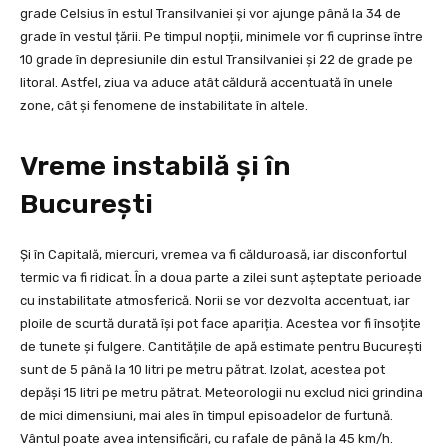
grade Celsius în estul Transilvaniei și vor ajunge până la 34 de
grade în vestul țării. Pe timpul nopții, minimele vor fi cuprinse între
10 grade în depresiunile din estul Transilvaniei și 22 de grade pe
litoral. Astfel, ziua va aduce atât căldură accentuată în unele
zone, cât și fenomene de instabilitate în altele.
Vreme instabilă și în
București
Și în Capitală, miercuri, vremea va fi călduroasă, iar disconfortul
termic va fi ridicat. În a doua parte a zilei sunt așteptate perioade
cu instabilitate atmosferică. Norii se vor dezvolta accentuat, iar
ploile de scurtă durată își pot face apariția. Acestea vor fi însoțite
de tunete și fulgere. Cantitățile de apă estimate pentru București
sunt de 5 până la 10 litri pe metru pătrat. Izolat, acestea pot
depăși 15 litri pe metru pătrat. Meteorologii nu exclud nici grindina
de mici dimensiuni, mai ales în timpul episoadelor de furtună.
Vântul poate avea intensificări, cu rafale de până la 45 km/h.