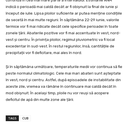
continua în cea mai mare parte a intervalului. Estimările ANM
indică o perioadă mai caldă decât ar fi obișnuit la final de iunie și
început de iulie. Lipsa ploilor suficiente ar putea menține condițiile
de secetă în mai multe regiuni. În săptămâna 22-29 iunie, valorile
termice vor fi mai ridicate decât cele specifice perioadei în toate
zonele țării. Abaterile pozitive vor fi mai accentuate în vest, nord-
vest și centru. În privința ploilor, regimul pluviometric va fi local
excedentar în sud-vest. În restul regiunilor, însă, cantitățile de
precipitații vor fi deficitare, mai ales în nord.
Și în săptămâna următoare, temperaturile medii vor continua să fie
peste normalul climatologic. Cele mai mari abateri sunt așteptate
în vest, nord și centru. Astfel, după episoadele de instabilitate din
aceste zile, vremea va rămâne în continuare mai caldă decât în
mod obișnuit. În același timp, ploile nu vor reuși să acopere
deficitul de apă din multe zone ale țării.
TAGS
CUB