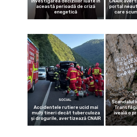
investigarea deciziilor luate în
CNAIR avert
această perioadă de criză
portal neaut
enegetică
care scum
ST
SOCIAL
Scandalul i
Accidentele rutiere ucid mai
Transfăgă
mulți tineri decât tuberculoza
iveală o p
și drogurile, avertizează CNAIR