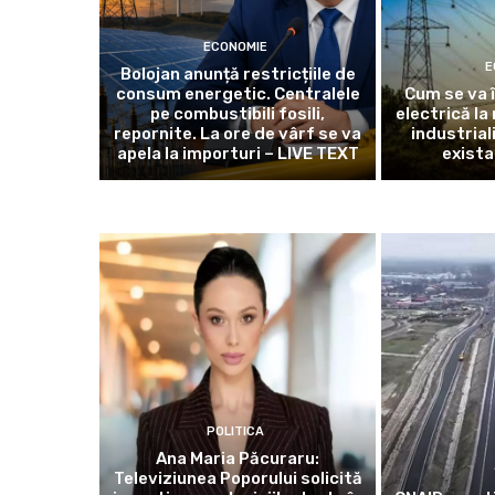
ECONOMIE
E
Bolojan anunță restricțiile de
consum energetic. Centralele
Cum se va 
pe combustibili fosili,
electrică la
repornite. La ore de vârf se va
industrial
apela la importuri – LIVE TEXT
exista
POLITICA
Ana Maria Păcuraru:
Televiziunea Poporului solicită