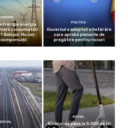
CONOMIE
POLITICA
întrerupe energia
 marii consumatori
Guvernul a adoptat o hotărâre
i? Bolojan: Nu vor
care aprobă planurile de
 compensații
pregătire pentru riscuri
SOCIAL
SOCIAL
Amenzi de până la 5.000 de lei