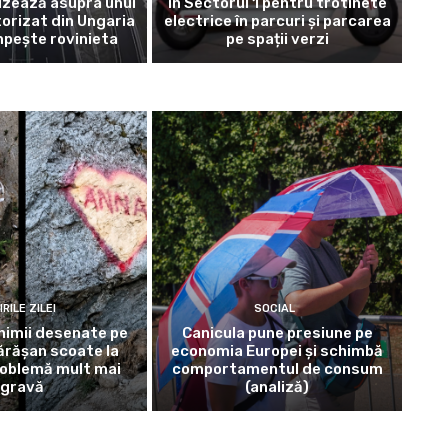
izează asupra unui
în Sectorul 1 pentru trotinete
orizat din Ungaria
electrice în parcuri și parcarea
pește rovinieta
pe spații verzi
IRILE ZILEI
SOCIAL
nimii desenate pe
Canicula pune presiune pe
rășan scoate la
economia Europei și schimbă
roblemă mult mai
comportamentul de consum
gravă
(analiză)