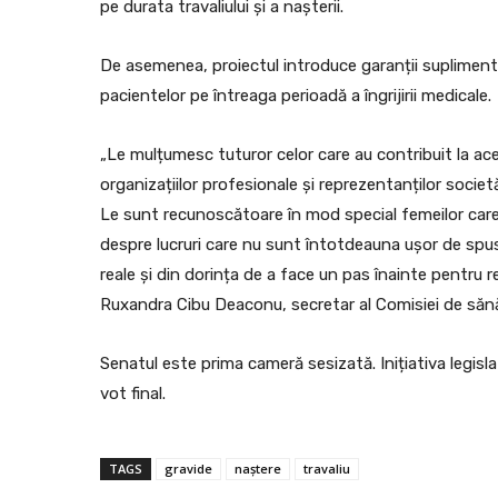
pe durata travaliului și a nașterii.
De asemenea, proiectul introduce garanții suplimenta
pacientelor pe întreaga perioadă a îngrijirii medicale.
„Le mulțumesc tuturor celor care au contribuit la ace
organizațiilor profesionale și reprezentanților societă
Le sunt recunoscătoare în mod special femeilor care
despre lucruri care nu sunt întotdeauna ușor de spus
reale și din dorința de a face un pas înainte pentru 
Ruxandra Cibu Deaconu, secretar al Comisiei de săn
Senatul este prima cameră sesizată. Inițiativa legis
vot final.
TAGS
gravide
naștere
travaliu