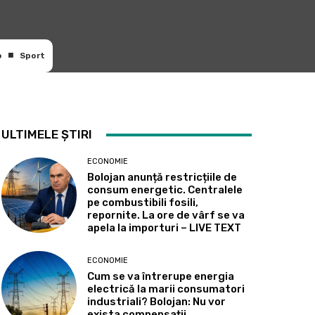
o
Sport
ULTIMELE ȘTIRI
ECONOMIE
Bolojan anunță restricțiile de
consum energetic. Centralele
pe combustibili fosili,
repornite. La ore de vârf se va
apela la importuri – LIVE TEXT
ECONOMIE
Cum se va întrerupe energia
electrică la marii consumatori
industriali? Bolojan: Nu vor
exista compensații