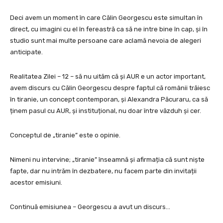
Deci avem un moment în care Călin Georgescu este simultan în
direct, cu imagini cu el în fereastră ca să ne intre bine în cap, și în
studio sunt mai multe persoane care aclamă nevoia de alegeri
anticipate.
Realitatea Zilei – 12 – să nu uităm că și AUR e un actor important,
avem discurs cu Călin Georgescu despre faptul că românii trăiesc
în tiranie, un concept contemporan, și Alexandra Păcuraru, ca să
ținem pasul cu AUR, și instituțional, nu doar între văzduh și cer.
Conceptul de „tiranie” este o opinie.
Nimeni nu intervine; „tiranie” înseamnă și afirmația că sunt niște
fapte, dar nu intrăm în dezbatere, nu facem parte din invitații
acestor emisiuni.
Continuă emisiunea – Georgescu a avut un discurs…