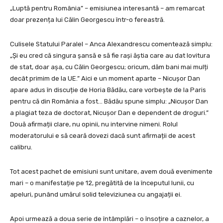
„Luptă pentru România” – emisiunea interesantă – am remarcat
doar prezența lui Călin Georgescu într-o fereastră.
Culisele Statului Paralel – Anca Alexandrescu comentează simplu:
„Și eu cred că singura șansă e să fie rași ăștia care au dat lovitura
de stat, doar așa, cu Călin Georgescu; oricum, dăm bani mai mulți
decât primim de la UE.” Aici e un moment aparte – Nicușor Dan
apare adus în discuție de Horia Bădău, care vorbește de la Paris
pentru că din România a fost… Bădău spune simplu: „Nicușor Dan
a plagiat teza de doctorat, Nicușor Dan e dependent de droguri.”
Două afirmații clare, nu opinii, nu intervine nimeni. Rolul
moderatorului e să ceară dovezi dacă sunt afirmații de acest
calibru.
Tot acest pachet de emisiuni sunt unitare, avem două evenimente
mari – o manifestație pe 12, pregătită de la începutul lunii, cu
apeluri, punând umărul solid televiziunea cu angajații ei.
Apoi urmează a doua serie de întâmplări – o însoțire a caznelor, a