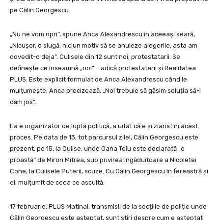
pe Călin Georgescu.
„Nu ne vom opri”, spune Anca Alexandrescu în aceeași seară,
„Nicușor, o slugă, niciun motiv să se anuleze alegerile, asta am
dovedit-o deja”. Culisele din 12 sunt noi, protestatarii. Se
definește ce înseamnă „noi” – adică protestatarii și Realitatea
PLUS. Este explicit formulat de Anca Alexandrescu când le
mulțumește. Anca precizează: „Noi trebuie să găsim soluția să-i
dăm jos”.
Ea e organizator de luptă politică, a uitat că e și ziarist în acest
proces. Pe data de 13, tot parcursul zilei, Călin Georgescu este
prezent; pe 15, la Culise, unde Oana Toiu este declarată „o
proastă” de Miron Mitrea, sub privirea îngăduitoare a Nicoletei
Cone, la Culisele Puterii, scuze. Cu Călin Georgescu în fereastră și
el, mulțumit de ceea ce ascultă.
17 februarie, PLUS Matinal, transmisii de la secțiile de poliție unde
Călin Georgescu este așteptat, sunt știri despre cum e așteptat