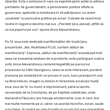
obiecție. Este o emisiune în care se exprimă opinii acide la adresa
partidelor de guvernământ, a persoanelor politice aflate la
guvernare, apelurile la mobilizare în stradă lipsesc, nu avem
„icoanele” cu persoane politice pe ecran. Culisele de seară însă
revine în registrul deschis mai sus: „Pierdeți țara, plecați, altfel vă
va lua poporul pe sus”, spune Anca Alexandrescu.
Pe 12, ziua este dedicată manifestațiilor din toată țara,
prezentate: „Noi, Realitatea PLUS, suntem alături de
manifestanți”. Expresia „alături de manifestanți” excedează mult
ceea ce înseamnă relatare de la proteste, este participare sută la
sută. Anca Alexandrescu reclamă ilegalități pe parcursul
procesului lui Călin Georgescu, ceea ce este interesant, punând
presiune pe instanță într-un proces în curs, lucru prevăzut în cod
ca fiind interzis. Imagini cu Simion în ferestrele ecranului toată
ziua, ziua de 12; nu insist, e impresionant, până la lacrimi,
secvențele de la Constanța, de pe treptele catedralei, unde
Alexandra Păcuraru are mesaje emoționante. Live, în serii. Are
mai multe momente pe zi, când i se acordă microfon, ecran, laude
și burtiere. Și copilul pe care îl invită să spună că îl vrea președinte