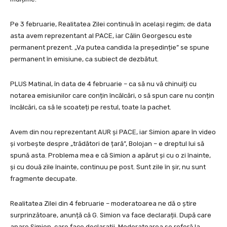
Pe 3 februarie, Realitatea Zilei continuă în același regim; de data
asta avem reprezentant al PACE, iar Călin Georgescu este
permanent prezent. „Va putea candida la președinție” se spune
permanent în emisiune, ca subiect de dezbătut.
PLUS Matinal, în data de 4 februarie – ca să nu vă chinuiți cu
notarea emisiunilor care conțin încălcări, o să spun care nu conțin
încălcări, ca să le scoateți pe restul, toate la pachet.
Avem din nou reprezentant AUR și PACE, iar Simion apare în video
și vorbește despre „trădători de țară”, Bolojan – e dreptul lui să
spună asta. Problema mea e că Simion a apărut și cu o zi înainte,
și cu două zile înainte, continuu pe post. Sunt zile în șir, nu sunt
fragmente decupate.
Realitatea Zilei din 4 februarie – moderatoarea ne dă o știre
surprinzătoare, anunță că G. Simion va face declarații. După care
apare Simion, care face declarații. Moderatoarea se referă la