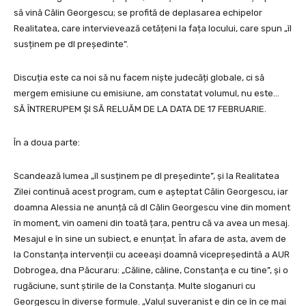
să vină Călin Georgescu; se profită de deplasarea echipelor
Realitatea, care intervievează cetățeni la fața locului, care spun „îl
susținem pe dl președinte”.
Discuția este ca noi să nu facem niște judecăți globale, ci să
mergem emisiune cu emisiune, am constatat volumul, nu este…
SĂ ÎNTRERUPEM ȘI SĂ RELUĂM DE LA DATA DE 17 FEBRUARIE.
În a doua parte:
Scandează lumea „îl susținem pe dl președinte”, și la Realitatea
Zilei continuă acest program, cum e așteptat Călin Georgescu, iar
doamna Alessia ne anunță că dl Călin Georgescu vine din moment
în moment, vin oameni din toată țara, pentru că va avea un mesaj.
Mesajul e în sine un subiect, e enunțat. În afara de asta, avem de
la Constanța intervenții cu aceeași doamnă vicepreședintă a AUR
Dobrogea, dna Păcuraru: „Căline, căline, Constanța e cu tine”, și o
rugăciune, sunt știrile de la Constanța. Multe sloganuri cu
Georgescu în diverse formule. „Valul suveranist e din ce în ce mai