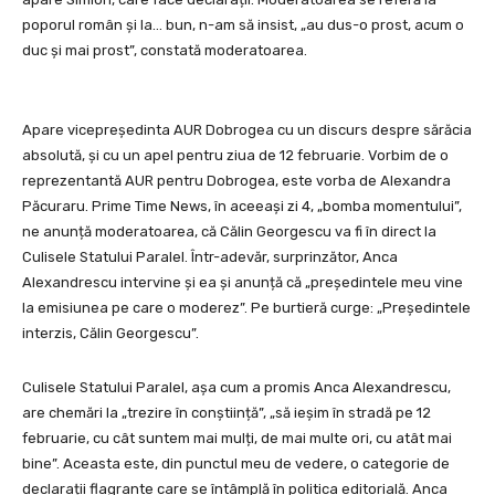
poporul român și la… bun, n-am să insist, „au dus-o prost, acum o
duc și mai prost”, constată moderatoarea.
Apare vicepreședinta AUR Dobrogea cu un discurs despre sărăcia
absolută, și cu un apel pentru ziua de 12 februarie. Vorbim de o
reprezentantă AUR pentru Dobrogea, este vorba de Alexandra
Păcuraru. Prime Time News, în aceeași zi 4, „bomba momentului”,
ne anunță moderatoarea, că Călin Georgescu va fi în direct la
Culisele Statului Paralel. Într-adevăr, surprinzător, Anca
Alexandrescu intervine și ea și anunță că „președintele meu vine
la emisiunea pe care o moderez”. Pe burtieră curge: „Președintele
interzis, Călin Georgescu”.
Culisele Statului Paralel, așa cum a promis Anca Alexandrescu,
are chemări la „trezire în conștiință”, „să ieșim în stradă pe 12
februarie, cu cât suntem mai mulți, de mai multe ori, cu atât mai
bine”. Aceasta este, din punctul meu de vedere, o categorie de
declarații flagrante care se întâmplă în politica editorială. Anca