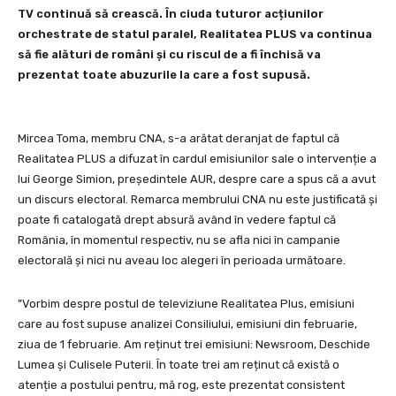
TV continuă să crească. În ciuda tuturor acțiunilor
orchestrate de statul paralel, Realitatea PLUS va continua
să fie alături de români și cu riscul de a fi închisă va
prezentat toate abuzurile la care a fost supusă.
Mircea Toma, membru CNA, s-a arătat deranjat de faptul că
Realitatea PLUS a difuzat în cardul emisiunilor sale o intervenție a
lui George Simion, președintele AUR, despre care a spus că a avut
un discurs electoral. Remarca membrului CNA nu este justificată și
poate fi catalogată drept absură având în vedere faptul că
România, în momentul respectiv, nu se afla nici în campanie
electorală și nici nu aveau loc alegeri în perioada următoare.
”Vorbim despre postul de televiziune Realitatea Plus, emisiuni
care au fost supuse analizei Consiliului, emisiuni din februarie,
ziua de 1 februarie. Am reținut trei emisiuni: Newsroom, Deschide
Lumea și Culisele Puterii. În toate trei am reținut că există o
atenție a postului pentru, mă rog, este prezentat consistent