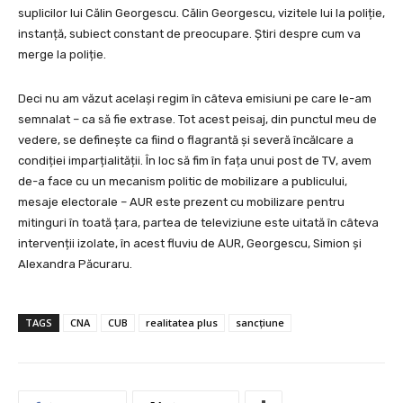
suplicilor lui Călin Georgescu. Călin Georgescu, vizitele lui la poliție,
instanță, subiect constant de preocupare. Știri despre cum va
merge la poliție.
Deci nu am văzut același regim în câteva emisiuni pe care le-am
semnalat – ca să fie extrase. Tot acest peisaj, din punctul meu de
vedere, se definește ca fiind o flagrantă și severă încălcare a
condiției imparțialității. În loc să fim în fața unui post de TV, avem
de-a face cu un mecanism politic de mobilizare a publicului,
mesaje electorale – AUR este prezent cu mobilizare pentru
mitinguri în toată țara, partea de televiziune este uitată în câteva
intervenții izolate, în acest fluviu de AUR, Georgescu, Simion și
Alexandra Păcuraru.
TAGS
CNA
CUB
realitatea plus
sancțiune