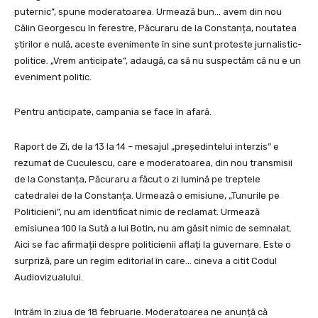
puternic”, spune moderatoarea. Urmează bun… avem din nou
Călin Georgescu în ferestre, Păcuraru de la Constanța, noutatea
știrilor e nulă, aceste evenimente în sine sunt proteste jurnalistic-
politice. „Vrem anticipate”, adaugă, ca să nu suspectăm că nu e un
eveniment politic.
Pentru anticipate, campania se face în afară.
Raport de Zi, de la 13 la 14 – mesajul „președintelui interzis” e
rezumat de Cuculescu, care e moderatoarea, din nou transmisii
de la Constanța, Păcuraru a făcut o zi lumină pe treptele
catedralei de la Constanța. Urmează o emisiune, „Tunurile pe
Politicieni”, nu am identificat nimic de reclamat. Urmează
emisiunea 100 la Sută a lui Botin, nu am găsit nimic de semnalat.
Aici se fac afirmații despre politicienii aflați la guvernare. Este o
surpriză, pare un regim editorial în care… cineva a citit Codul
Audiovizualului.
Intrăm în ziua de 18 februarie. Moderatoarea ne anunță că