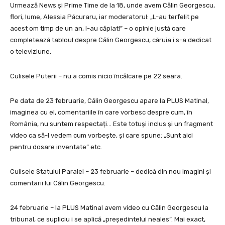
Urmează News și Prime Time de la 18, unde avem Călin Georgescu,
flori, lume, Alessia Păcuraru, iar moderatorul: „L-au terfelit pe
acest om timp de un an, l-au căpiat!” – o opinie justă care
completează tabloul despre Călin Georgescu, căruia i s-a dedicat
o televiziune.
Culisele Puterii – nu a comis nicio încălcare pe 22 seara.
Pe data de 23 februarie, Călin Georgescu apare la PLUS Matinal,
imaginea cu el, comentariile în care vorbesc despre cum, în
România, nu suntem respectați… Este totuși inclus și un fragment
video ca să-l vedem cum vorbește, și care spune: „Sunt aici
pentru dosare inventate” etc.
Culisele Statului Paralel – 23 februarie – dedică din nou imagini și
comentarii lui Călin Georgescu.
24 februarie – la PLUS Matinal avem video cu Călin Georgescu la
tribunal, ce supliciu i se aplică „președintelui neales”. Mai exact,