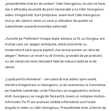
„președintele interzis de sistem”, Călin Georgescu, nu știu ce face,
dar e afirmația asumată de post. Declarație a lui Călin Georgescu,
video, înregistrată. Sunt prețioase, avem mult Călin Georgescu
mut și, din când în când, cu voce și atitudine. Nu putem să
subestimăm această investiție editorială.
„Tunurile pe Politicieni” începe după-amiaza, la 15, cu Giurgea, are
invitați care cer alegeri anticipate, temă recurentă, cu
moderatorul care spune explicit „hai să mai punem un rând de
alegeri”. Remarc un insert cu dl Cristoiu, probabil de pe podcast;
nu am remarcat nimic deosebit față de măsura dată de el de
obicei.
„Luptă pentru România” – am coborât mai adânc spre seară,
merită o înregistrare cu Georgescu, și de asemenea, la Constanța,
pe treptele catedralei, unde Păcuraru se roagă pentru victoria
AUR, Georgescu se roagă din fereastră. Avem un complex mistico-
informativ. Pe 19 am avansat, edițiile informative sunt toate
bogate în video cu Călin Georgescu. Președintele este „interzis de