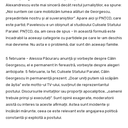
Alexandrescu este mai sinceră decât restul jurnaliștilor, ea spune:
„Noi suntem cei care mobilizăm lumea alături de Georgescu,
președintele nostru și al suveraniștilor”. Apare aici și PNȚCD, care
este partid; Pavelescu e un obișnuit al studioului Culisele Statului
Paralel. PNȚCD, da, am ceva de spus – în această formulă este
încadrabil la aceeași categorie cu partidele pe care le-am deschis
mai devreme. Nu asta e o problemă, dar sunt din aceeași familie.
5 februarie – Alessia Păcuraru anunță și vorbește despre Călin
Georgescu, el e permanent în fereastră, vorbește despre alegeri
anticipate. 5 februarie, la fel, Culisele Statului Paralel, Călin
Georgescu în permanență prezent. „Doar uniți putem să scăpăm
de ăștia” este motto-ul TV-ului, susținut de reprezentantul
postului. Discursurile invitaților iau proporții apocaliptice, „oamenii
trebuie prinși și executați”. Sunt opinii exagerate, moderatorii
asistă cu interes la aceste afirmații. Astea sunt incidente și
încălcări mărunte; ceea ce este relevant este angajarea politică
constantă și explicită a postului.