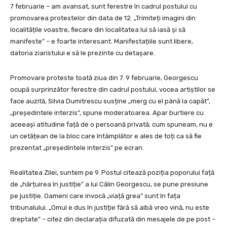
7 februarie – am avansat, sunt ferestre în cadrul postului cu
promovarea protestelor din data de 12. „Trimiteți imagini din
localitățile voastre, fiecare din localitatea lui să iasă și să
manifeste” – e foarte interesant. Manifestațiile sunt libere,
datoria ziaristului e să le prezinte cu detașare.
Promovare proteste toată ziua din 7. 9 februarie, Georgescu
ocupă surprinzător ferestre din cadrul postului, vocea artiștilor se
face auzită, Silvia Dumitrescu susține „merg cu el până la capăt”,
„președintele interzis”, spune moderatoarea. Apar burtiere cu
aceeași atitudine față de o persoană privată; cum spuneam, nu e
un cetățean de la bloc care întâmplător e ales de toți ca să fie
prezentat „președintele interzis” pe ecran.
Realitatea Zilei, suntem pe 9. Postul citează poziția poporului față
de „hărțuirea în justiție” a lui Călin Georgescu, se pune presiune
pe justiție. Oameni care invocă „viață grea” sunt în fața
tribunalului. „Omul e dus în justiție fără să aibă vreo vină, nu este
dreptate” – citez din declarația difuzată din mesajele de pe post –