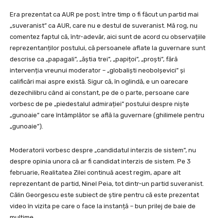
Era prezentat ca AUR pe post; între timp o fi făcut un partid mai
„suveranist” ca AUR, care nu e destul de suveranist. Mă rog, nu
comentez faptul că, într-adevăr, aici sunt de acord cu observațiile
reprezentanților postului, că persoanele aflate la guvernare sunt
descrise ca „papagali”, „ăștia trei”, „papițoi”, „proști”, fără
intervenția vreunui moderator – „globaliști neobolșevici” și
calificări mai aspre există. Sigur că, în oglindă, e un oarecare
dezechilibru când ai constant, pe de o parte, persoane care
vorbesc de pe „piedestalul admirației” postului despre niște
„gunoaie” care întâmplător se află la guvernare (ghilimele pentru
„gunoaie”).
Moderatorii vorbesc despre „candidatul interzis de sistem”, nu
despre opinia unora că ar fi candidat interzis de sistem. Pe 3
februarie, Realitatea Zilei continuă acest regim, apare alt
reprezentant de partid, Ninel Peia, tot dintr-un partid suveranist.
Călin Georgescu este subiect de știre pentru că este prezentat
video în vizita pe care o face la instanță – bun prilej de baie de
mulțime.