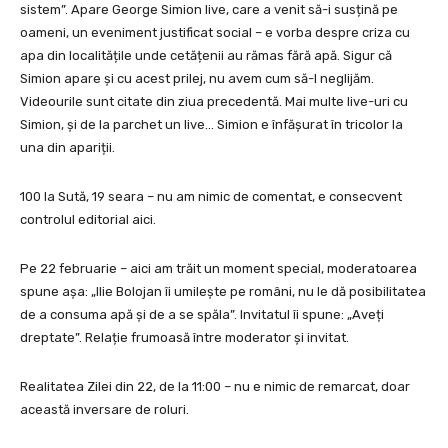
sistem”. Apare George Simion live, care a venit să-i susțină pe
oameni, un eveniment justificat social – e vorba despre criza cu
apa din localitățile unde cetățenii au rămas fără apă. Sigur că
Simion apare și cu acest prilej, nu avem cum să-l neglijăm.
Videourile sunt citate din ziua precedentă. Mai multe live-uri cu
Simion, și de la parchet un live… Simion e înfășurat în tricolor la
una din apariții.
100 la Sută, 19 seara – nu am nimic de comentat, e consecvent
controlul editorial aici.
Pe 22 februarie – aici am trăit un moment special, moderatoarea
spune așa: „Ilie Bolojan îi umilește pe români, nu le dă posibilitatea
de a consuma apă și de a se spăla”. Invitatul îi spune: „Aveți
dreptate”. Relație frumoasă între moderator și invitat.
Realitatea Zilei din 22, de la 11:00 – nu e nimic de remarcat, doar
această inversare de roluri.