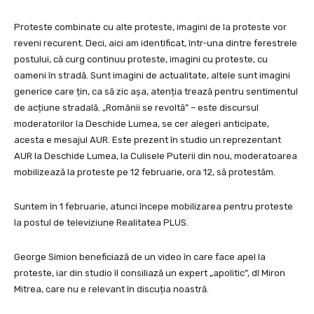
Proteste combinate cu alte proteste, imagini de la proteste vor
reveni recurent. Deci, aici am identificat, într-una dintre ferestrele
postului, că curg continuu proteste, imagini cu proteste, cu
oameni în stradă. Sunt imagini de actualitate, altele sunt imagini
generice care țin, ca să zic așa, atenția trează pentru sentimentul
de acțiune stradală. „Românii se revoltă” – este discursul
moderatorilor la Deschide Lumea, se cer alegeri anticipate,
acesta e mesajul AUR. Este prezent în studio un reprezentant
AUR la Deschide Lumea, la Culisele Puterii din nou, moderatoarea
mobilizează la proteste pe 12 februarie, ora 12, să protestăm.
Suntem în 1 februarie, atunci începe mobilizarea pentru proteste
la postul de televiziune Realitatea PLUS.
George Simion beneficiază de un video în care face apel la
proteste, iar din studio îl consiliază un expert „apolitic”, dl Miron
Mitrea, care nu e relevant în discuția noastră.