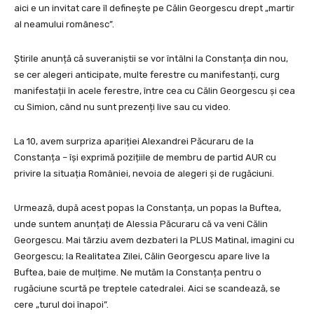
aici e un invitat care îl definește pe Călin Georgescu drept „martir
al neamului românesc”.
Știrile anunță că suveraniștii se vor întâlni la Constanța din nou,
se cer alegeri anticipate, multe ferestre cu manifestanți, curg
manifestații în acele ferestre, între cea cu Călin Georgescu și cea
cu Simion, când nu sunt prezenți live sau cu video.
La 10, avem surpriza apariției Alexandrei Păcuraru de la
Constanța – își exprimă pozițiile de membru de partid AUR cu
privire la situația României, nevoia de alegeri și de rugăciuni.
Urmează, după acest popas la Constanța, un popas la Buftea,
unde suntem anunțați de Alessia Păcuraru că va veni Călin
Georgescu. Mai târziu avem dezbateri la PLUS Matinal, imagini cu
Georgescu; la Realitatea Zilei, Călin Georgescu apare live la
Buftea, baie de mulțime. Ne mutăm la Constanța pentru o
rugăciune scurtă pe treptele catedralei. Aici se scandează, se
cere „turul doi înapoi”.