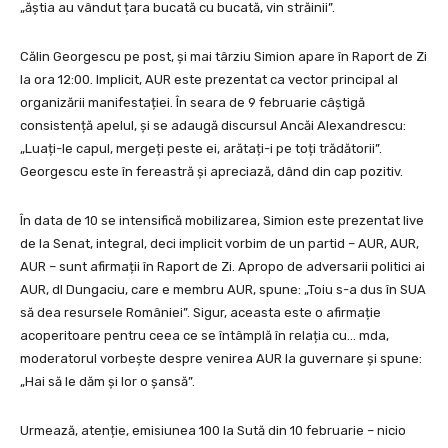
„ăștia au vândut țara bucată cu bucată, vin străinii”.
Călin Georgescu pe post, și mai târziu Simion apare în Raport de Zi
la ora 12:00. Implicit, AUR este prezentat ca vector principal al
organizării manifestației. În seara de 9 februarie câștigă
consistență apelul, și se adaugă discursul Ancăi Alexandrescu:
„Luați-le capul, mergeți peste ei, arătați-i pe toți trădătorii”.
Georgescu este în fereastră și apreciază, dând din cap pozitiv.
În data de 10 se intensifică mobilizarea, Simion este prezentat live
de la Senat, integral, deci implicit vorbim de un partid – AUR, AUR,
AUR – sunt afirmații în Raport de Zi. Apropo de adversarii politici ai
AUR, dl Dungaciu, care e membru AUR, spune: „Toiu s-a dus în SUA
să dea resursele României”. Sigur, aceasta este o afirmație
acoperitoare pentru ceea ce se întâmplă în relația cu… mda,
moderatorul vorbește despre venirea AUR la guvernare și spune:
„Hai să le dăm și lor o șansă”.
Urmează, atenție, emisiunea 100 la Sută din 10 februarie – nicio