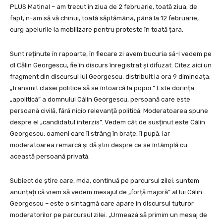
PLUS Matinal – am trecut în ziua de 2 februarie, toată ziua; de
fapt, n-am să vă chinui, toată săptămâna, până la 12 februarie,
curg apelurile la mobilizare pentru proteste în toată țara.
Sunt reținute în rapoarte, în fiecare zi avem bucuria să-l vedem pe
dl Călin Georgescu, fie în discurs înregistrat și difuzat. Citez aici un
fragment din discursul lui Georgescu, distribuit la ora 9 dimineața:
„Transmit clasei politice să se întoarcă la popor.” Este dorința
„apolitică” a domnului Călin Georgescu, persoană care este
persoană civilă, fără nicio relevanță politică. Moderatoarea spune
despre el „candidatul interzis”. Vedem cât de susținut este Călin
Georgescu, oameni care îl strâng în brațe, îl pupă, iar
moderatoarea remarcă și dă știri despre ce se întâmplă cu
această persoană privată.
Subiect de știre care, mda, continuă pe parcursul zilei: suntem
anunțați că vrem să vedem mesajul de „forță majoră” al lui Călin
Georgescu – este o sintagmă care apare în discursul tuturor
moderatorilor pe parcursul zilei. „Urmează să primim un mesaj de