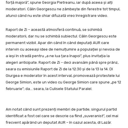
forță majoră”, spune Georgia Pietreanu, iar după aceea și alți
moderatori. Călin Georgescu ne zâmbește din ferestre tot timpul,
atunci când nu este chiar difuzată vreo înregistrare video.
Raport de Zi – această atmosferă continuă, se schimbă
moderatorii, dar nu se schimbă subiectul. Călin Georgescu este
permanent vizibil. Apar din când în când deputați AUR care
intervin cu aceeași idee de nemulțumire a populației și nevoia de
a ieși în stradă pentru „a ne lua țara înapoi”, plus invitația la
alegeri anticipate. Raport de Zi – deci avansăm până spre prânz,
seara cu emisiunile Raport de Zi de la 12:30 și de la 13 la 14. Dl
Giurgea e moderator în acest interval, promovează protestele lui
George Simion, este un video cu George Simion care spune „pe 12
februarie”; da… seara, la Culisele Statului Paralel.
Am notat când sunt prezenți membri de partide; singurul partid
identificat a fost cel care se descrie ca fiind „suveranist”, cel mai
frecvent apărând un deputat AUR – în cazul acesta, dl Lazăr.