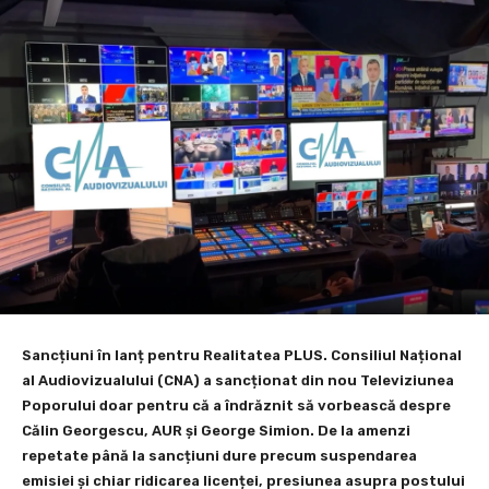
Sancțiuni în lanț pentru Realitatea PLUS. Consiliul Național
al Audiovizualului (CNA) a sancționat din nou Televiziunea
Poporului doar pentru că a îndrăznit să vorbească despre
Călin Georgescu, AUR și George Simion. De la amenzi
repetate până la sancțiuni dure precum suspendarea
emisiei și chiar ridicarea licenței, presiunea asupra postului