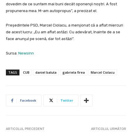
dovedim de ce suntem mai buni decât oponenţii noştri. A fost
propunerea mea. M-am autopropus”, a precizat el.
Preşedintele PSD, Marcel Ciolacu, a menţionat că a aflat miercuri
de acest lucru: „Eu am aflat astăzi. Cu adevărat, înainte de a se
face anunţul pe scenă, dar tot astăzi”.
Sursa:
Newsinn
TAGS
CUB
daniel baluta
gabriela firea
Marcel Ciolacu
Facebook
Twitter
ARTICOLUL PRECEDENT
ARTICOLUL URMĂTOR