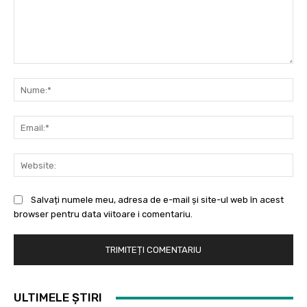
Comentariu:
Nu
Ema
Web
Salvați numele meu, adresa de e-mail și site-ul web în acest
browser pentru data viitoare i comentariu.
ULTIMELE ȘTIRI