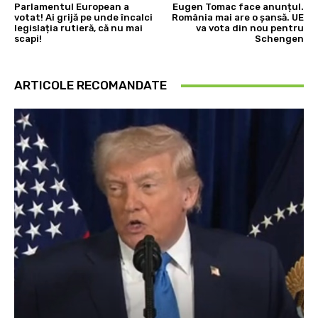
Parlamentul European a
Eugen Tomac face anunțul.
votat! Ai grijă pe unde încalci
România mai are o șansă. UE
legislația rutieră, că nu mai
va vota din nou pentru
scapi!
Schengen
ARTICOLE RECOMANDATE