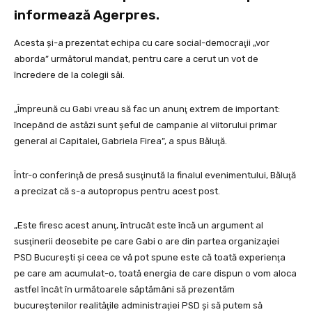
informează Agerpres.
Acesta şi-a prezentat echipa cu care social-democraţii „vor
aborda” următorul mandat, pentru care a cerut un vot de
încredere de la colegii săi.
„Împreună cu Gabi vreau să fac un anunţ extrem de important:
începând de astăzi sunt şeful de campanie al viitorului primar
general al Capitalei, Gabriela Firea”, a spus Băluţă.
Într-o conferinţă de presă susţinută la finalul evenimentului, Băluţă
a precizat că s-a autopropus pentru acest post.
„Este firesc acest anunţ, întrucât este încă un argument al
susţinerii deosebite pe care Gabi o are din partea organizaţiei
PSD Bucureşti şi ceea ce vă pot spune este că toată experienţa
pe care am acumulat-o, toată energia de care dispun o vom aloca
astfel încât în următoarele săptămâni să prezentăm
bucureştenilor realităţile administraţiei PSD şi să putem să