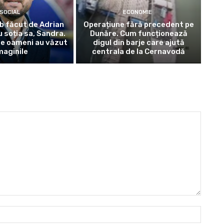
SOCIAL
ECONOMIE
b făcut de Adrian
Operațiune fără precedent pe
 soția sa, Sandra.
Dunăre. Cum funcționează
de oameni au văzut
digul din barje care ajută
maginile
centrala de la Cernavodă
Nume: