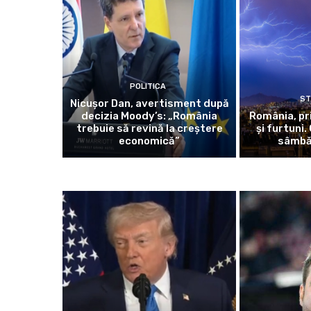
POLITICA
ST
Nicușor Dan, avertisment după
decizia Moody’s: „România
România, pri
trebuie să revină la creștere
și furtuni
economică”
sâmbă