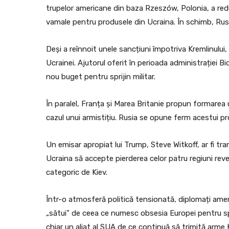
trupelor americane din baza Rzeszów, Polonia, a red
vamale pentru produsele din Ucraina. În schimb, Rusi
Deși a reînnoit unele sancțiuni împotriva Kremlinulu
Ucrainei. Ajutorul oferit în perioada administrației 
nou buget pentru sprijin militar.
În paralel, Franța și Marea Britanie propun formarea 
cazul unui armistițiu. Rusia se opune ferm acestui pr
Un emisar apropiat lui Trump, Steve Witkoff, ar fi tra
Ucraina să accepte pierderea celor patru regiuni r
categoric de Kiev.
Într-o atmosferă politică tensionată, diplomați americ
„sătui” de ceea ce numesc obsesia Europei pentru sprij
chiar un aliat al SUA de ce continuă să trimită arme K