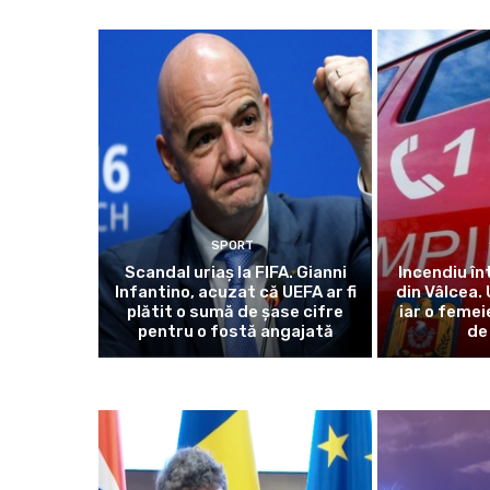
SPORT
Scandal uriaș la FIFA. Gianni
Incendiu î
Infantino, acuzat că UEFA ar fi
din Vâlcea.
plătit o sumă de șase cifre
iar o femei
pentru o fostă angajată
de