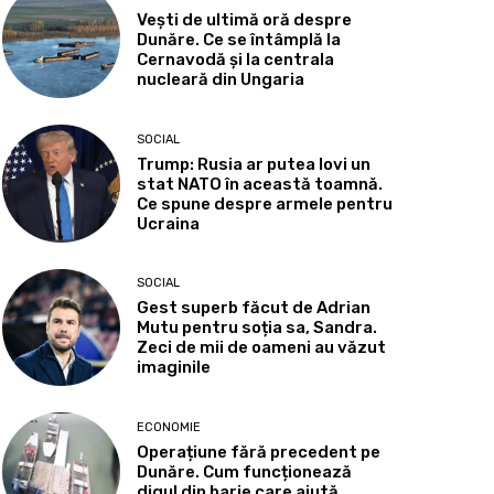
Vești de ultimă oră despre
Dunăre. Ce se întâmplă la
Cernavodă și la centrala
nucleară din Ungaria
SOCIAL
Trump: Rusia ar putea lovi un
stat NATO în această toamnă.
Ce spune despre armele pentru
Ucraina
SOCIAL
Gest superb făcut de Adrian
Mutu pentru soția sa, Sandra.
Zeci de mii de oameni au văzut
imaginile
ECONOMIE
Operațiune fără precedent pe
Dunăre. Cum funcționează
digul din barje care ajută