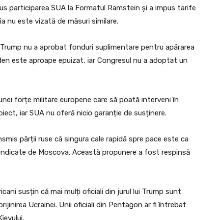
us participarea SUA la Formatul Ramstein și a impus tarife
a nu este vizată de măsuri similare.
i, Trump nu a aprobat fonduri suplimentare pentru apărarea
Biden este aproape epuizat, iar Congresul nu a adoptat un
unei forțe militare europene care să poată interveni în
oiect, iar SUA nu oferă nicio garanție de susținere.
nsmis părții ruse că singura cale rapidă spre pace este ca
evendicate de Moscova. Această propunere a fost respinsă
ani susțin că mai mulți oficiali din jurul lui Trump sunt
inirea Ucrainei. Unii oficiali din Pentagon ar fi întrebat
ievului.