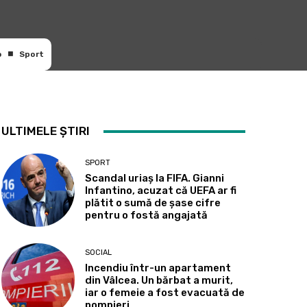
o
Sport
ULTIMELE ȘTIRI
SPORT
Scandal uriaș la FIFA. Gianni
Infantino, acuzat că UEFA ar fi
plătit o sumă de șase cifre
pentru o fostă angajată
SOCIAL
Incendiu într-un apartament
din Vâlcea. Un bărbat a murit,
iar o femeie a fost evacuată de
pompieri