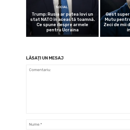
SOCIAL
Trump: Rusia ar putea lovi un
Gest super
stat NATO în această toamnă.
Mutu pentru
Ce spune despre armele
Zeci de mii 
pentru Ucraina
i
LĂSAȚI UN MESAJ
Comentariu: