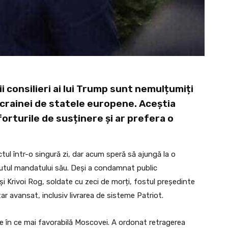
i consilieri ai lui Trump sunt nemulțumiți
 Ucrainei de statele europene. Aceștia
rturile de susținere și ar prefera o
ctul într-o singură zi, dar acum speră să ajungă la o
putul mandatului său. Deși a condamnat public
 Krivoi Rog, soldate cu zeci de morți, fostul președinte
tar avansat, inclusiv livrarea de sisteme Patriot.
ce în ce mai favorabilă Moscovei. A ordonat retragerea