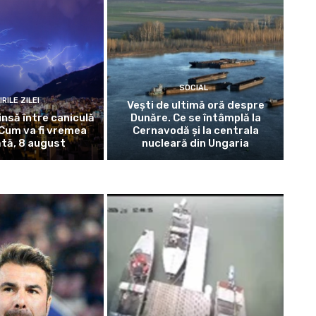
SOCIAL
IRILE ZILEI
Vești de ultimă oră despre
nsă între caniculă
Dunăre. Ce se întâmplă la
. Cum va fi vremea
Cernavodă și la centrala
tă, 8 august
nucleară din Ungaria