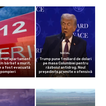
SOCIAL
SOCIAL
ntr-un apartament
Trump pune 1 miliard de dolari
 Un bărbat a murit,
pe masa Columbiei pentru
e a fost evacuată
războiul antidrog. Noul
 pompieri
președinte promite o ofensivă