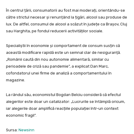
În centrul țării, consumatorii au fost mai moderați, orientându-se
către strictul necesar și renunțând la țigări, alcool sau produse de
lux. De altfel, consumul de alcool a scăzut în județe ca Brașov, Cluj
sau Harghita, pe fondul reducerii activităților sociale.
Specialiștii în economie și comportament de consum susțin că
această modificare rapidă este un semnal clar de nesiguranță.
„Românii caută din nou autonomie alimentară, similar cu
perioadele de criză sau pandemie”, a explicat Dan Marc,
cofondatorul unei firme de analiză a comportamentului în
magazine.
La rândul său, economistul Bogdan Belciu consideră că efectul
alegerilor este doar un catalizator: „Lucrurile se întâmplă oricum,
iar alegerile doar amplifică reacțiile populației într-un context
economic fragil”.
Sursa:
Newsinn