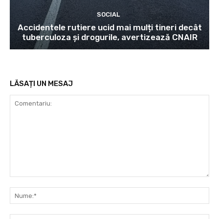
SOCIAL
Accidentele rutiere ucid mai mulți tineri decât
tuberculoza și drogurile, avertizează CNAIR
LĂSAȚI UN MESAJ
Comentariu:
Nu
Ema