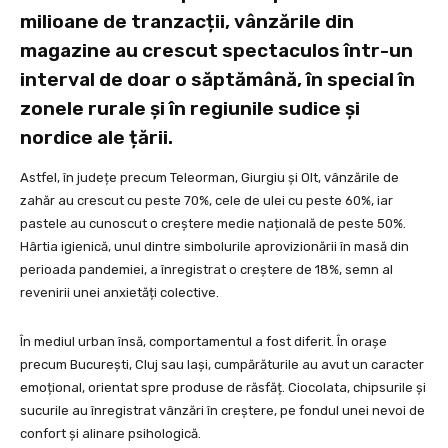
milioane de tranzacții, vânzările din
magazine au crescut spectaculos într-un
interval de doar o săptămână, în special în
zonele rurale și în regiunile sudice și
nordice ale țării.
Astfel, în județe precum Teleorman, Giurgiu și Olt, vânzările de
zahăr au crescut cu peste 70%, cele de ulei cu peste 60%, iar
pastele au cunoscut o creștere medie națională de peste 50%.
Hârtia igienică, unul dintre simbolurile aprovizionării în masă din
perioada pandemiei, a înregistrat o creștere de 18%, semn al
revenirii unei anxietăți colective.
În mediul urban însă, comportamentul a fost diferit. În orașe
precum București, Cluj sau Iași, cumpărăturile au avut un caracter
emoțional, orientat spre produse de răsfăț. Ciocolata, chipsurile și
sucurile au înregistrat vânzări în creștere, pe fondul unei nevoi de
confort și alinare psihologică.