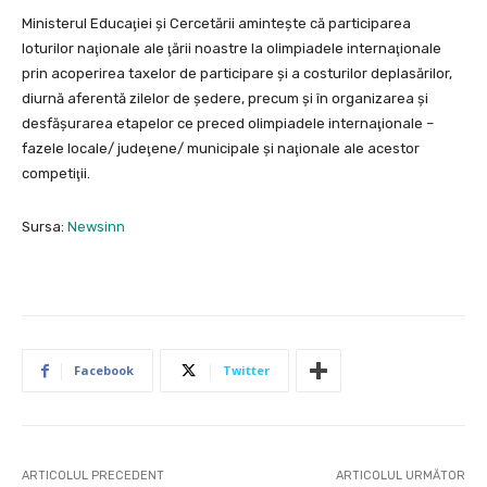
Ministerul Educaţiei şi Cercetării amintește că participarea
loturilor naţionale ale ţării noastre la olimpiadele internaţionale
prin acoperirea taxelor de participare şi a costurilor deplasărilor,
diurnă aferentă zilelor de şedere, precum şi în organizarea şi
desfăşurarea etapelor ce preced olimpiadele internaţionale –
fazele locale/ judeţene/ municipale şi naţionale ale acestor
competiţii.
Sursa:
Newsinn
Facebook
Twitter
ARTICOLUL PRECEDENT
ARTICOLUL URMĂTOR