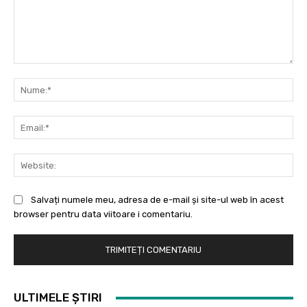
Comentariu:
Nu
Ema
Web
Salvați numele meu, adresa de e-mail și site-ul web în acest
browser pentru data viitoare i comentariu.
ULTIMELE ȘTIRI