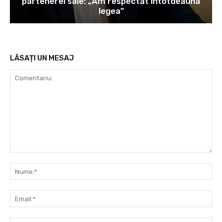
partenerei sale: „Am respectat întotdeauna
legea”
LĂSAȚI UN MESAJ
Comentariu:
Nu
Ema