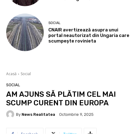
SOCIAL
CNAIR avertizează asupra unui
portal neautorizat din Ungaria care
scumpește rovinieta