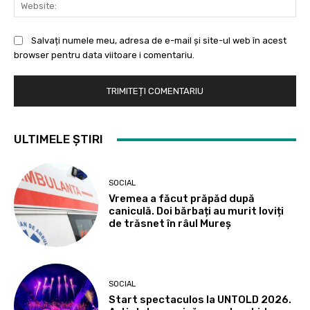
Web
Salvați numele meu, adresa de e-mail și site-ul web în acest
browser pentru data viitoare i comentariu.
ULTIMELE ȘTIRI
SOCIAL
Vremea a făcut prăpăd după
caniculă. Doi bărbați au murit loviți
de trăsnet în râul Mureș
SOCIAL
Start spectaculos la UNTOLD 2026.