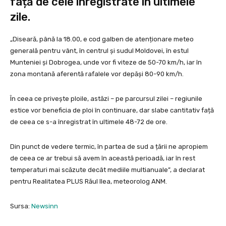
față de cele înregistrate în ultimele
zile.
„Diseară, până la 18.00, e cod galben de atenționare meteo
generală pentru vânt, în centrul și sudul Moldovei, în estul
Munteniei și Dobrogea, unde vor fi viteze de 50-70 km/h, iar în
zona montană aferentă rafalele vor depăși 80-90 km/h.
În ceea ce privește ploile, astăzi – pe parcursul zilei – regiunile
estice vor beneficia de ploi în continuare, dar slabe cantitativ față
de ceea ce s-a înregistrat în ultimele 48-72 de ore.
Din punct de vedere termic, în partea de sud a țării ne apropiem
de ceea ce ar trebui să avem în această perioadă, iar în rest
temperaturi mai scăzute decât mediile multianuale”, a declarat
pentru Realitatea PLUS Răul Ilea, meteorolog ANM.
Sursa:
Newsinn