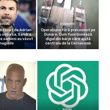
SOCIAL
ECONOMIE
b făcut de Adrian
Operațiune fără precedent pe
 soția sa, Sandra.
Dunăre. Cum funcționează
de oameni au văzut
digul din barje care ajută
maginile
centrala de la Cernavodă
SOCIAL