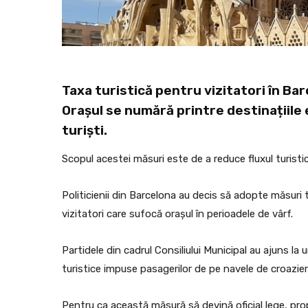
Taxa turistică pentru vizitatori în Ba
Orașul se numără printre destinațiile
turiști.
Scopul acestei măsuri este de a reduce fluxul turistic
Politicienii din Barcelona au decis să adopte măsuri
vizitatori care sufocă orașul în perioadele de vârf.
Partidele din cadrul Consiliului Municipal au ajuns la
turistice impuse pasagerilor de pe navele de croazie
Pentru ca această măsură să devină oficial lege, pr