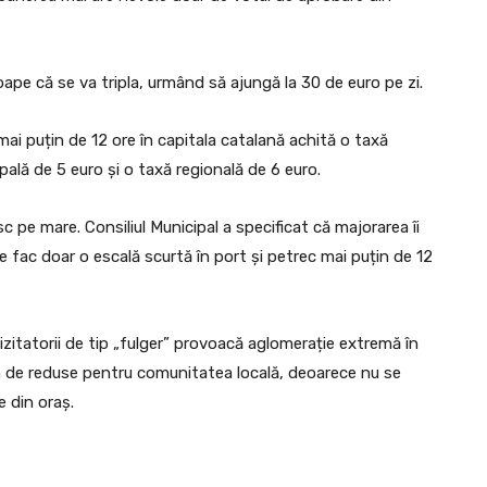
oape că se va tripla, urmând să ajungă la 30 de euro pe zi.
mai puțin de 12 ore în capitala catalană achită o taxă
ală de 5 euro și o taxă regională de 6 euro.
c pe mare. Consiliul Municipal a specificat că majorarea îi
re fac doar o escală scurtă în port și petrec mai puțin de 12
 vizitatorii de tip „fulger” provoacă aglomerație extremă în
m de reduse pentru comunitatea locală, deoarece nu se
e din oraș.