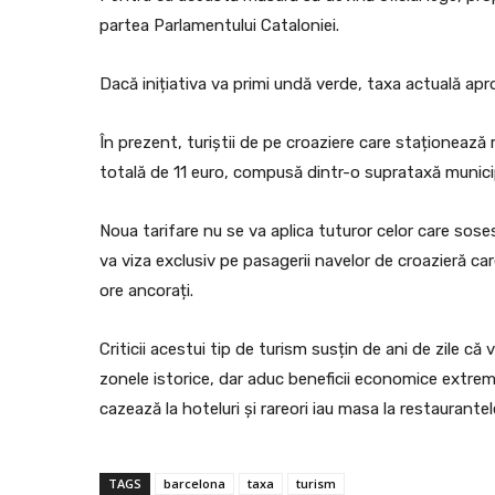
partea Parlamentului Cataloniei.
Dacă inițiativa va primi undă verde, taxa actuală apr
În prezent, turiștii de pe croaziere care staționează 
totală de 11 euro, compusă dintr-o suprataxă municip
Noua tarifare nu se va aplica tuturor celor care soses
va viza exclusiv pe pasagerii navelor de croazieră ca
ore ancorați.
Criticii acestui tip de turism susțin de ani de zile că
zonele istorice, dar aduc beneficii economice extre
cazează la hoteluri și rareori iau masa la restaurantel
TAGS
barcelona
taxa
turism