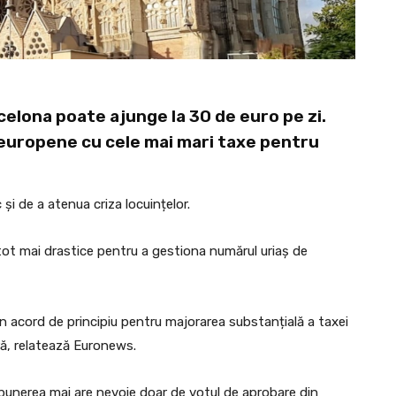
rcelona poate ajunge la 30 de euro pe zi.
 europene cu cele mai mari taxe pentru
 și de a atenua criza locuințelor.
 tot mai drastice pentru a gestiona numărul uriaș de
 un acord de principiu pentru majorarea substanțială a taxei
ră, relatează Euronews.
opunerea mai are nevoie doar de votul de aprobare din