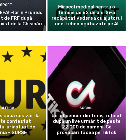
SPORT
Miracol medical pentru o
EFA! Florin Prunea,
femeie de 82 de ani. Și-a
t de FRF după
recăpătat vederea cu ajutorul
xist de la Chișinău
unei tehnologii bazate pe AI
OLITICA
SOCIAL
 două sesizări la
Un influencer din Timiș, reținut
ste contestat
după un live urmărit de peste
l uriaș luat de
22.000 de oameni. Ce
nia – SURSE
provocări făcea pe TikTok