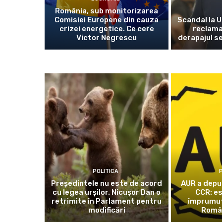
România, sub monitorizarea
Comisiei Europene din cauza
Scandal la U
crizei energetice. Ce cere
reclama
Victor Negrescu
derapajul se
POLITICA
P
Președintele nu este de acord
AUR a depus
cu legea urșilor. Nicușor Dan o
CCR: e
retrimite în Parlament pentru
împrumutu
modificări
Româ