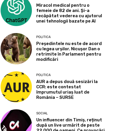
Miracol medical pentru o
femeie de 82 de ani. Și-a
recăpătat vederea cu ajutorul
unei tehnologii bazate pe AI
POLITICA
Președintele nu este de acord
cu legea urșilor. Nicușor Dan o
retrimite în Parlament pentru
modificări
POLITICA
AUR a depus două sesizări la
CCR: este contestat
împrumutul uriaș luat de
România – SURSE
SOCIAL
Un influencer din Timiș, reținut
după un live urmărit de peste
22.000 de oameni. Ce provocări