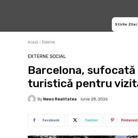
Stirile ZIlei
Acasă
Externe
EXTERNE
SOCIAL
Barcelona, sufocată d
turistică pentru vizi
By
News Realitatea
Iunie 28, 2026
Facebook
Twitter
Pinterest