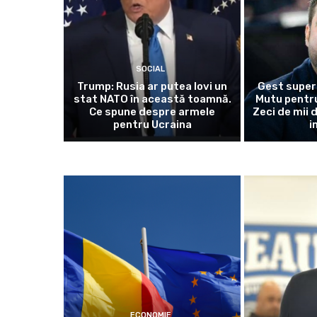
SOCIAL
Trump: Rusia ar putea lovi un
Gest super
stat NATO în această toamnă.
Mutu pentru
Ce spune despre armele
Zeci de mii 
pentru Ucraina
i
ECONOMIE