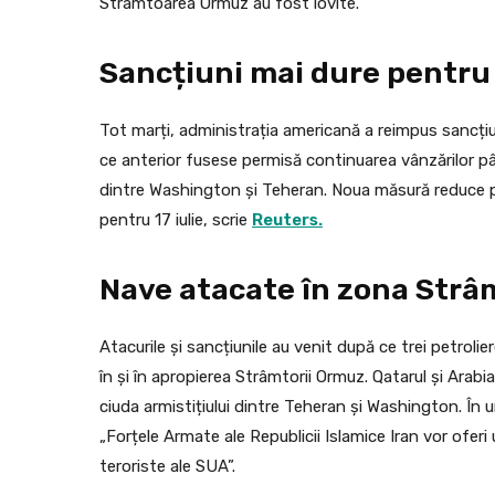
Strâmtoarea Ormuz au fost lovite.
Sancțiuni mai dure pentru 
Tot marți, administrația americană a reimpus sancțiun
ce anterior fusese permisă continuarea vânzărilor p
dintre Washington și Teheran. Noua măsură reduce per
pentru 17 iulie, scrie
Reuters.
Nave atacate în zona Strâ
Atacurile și sancțiunile au venit după ce trei petrolie
în și în apropierea Strâmtorii Ormuz. Qatarul și Arabi
ciuda armistițiului dintre Teheran și Washington. În 
„Forțele Armate ale Republicii Islamice Iran vor oferi
teroriste ale SUA”.