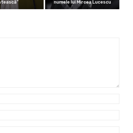
ătească”
numele lui Mircea Lucescu
Nume:
Email:*
Websit