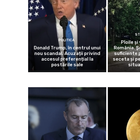
ST
POLITICA
Ploile și 
Donald Trump, în centrul unui
România. Ș
nou scandal. Acuzații privind
suficiente
accesul preferențial la
seceta și p
postările sale
situa