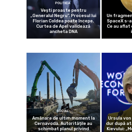
POLITICA
Vești proaste pentru
„Generalul Negru”. Procesul lui
Un fragmen
Florian Coldea poate începe.
SpaceX s-a 
Curtea de Apel validează
Ce au aflat
ancheta DNA
SOCIAL
Amânare de ultim moment la
Ursula von
Cernavodă. Autoritățile au
dur după at
schimbat planul privind
Kievului: „