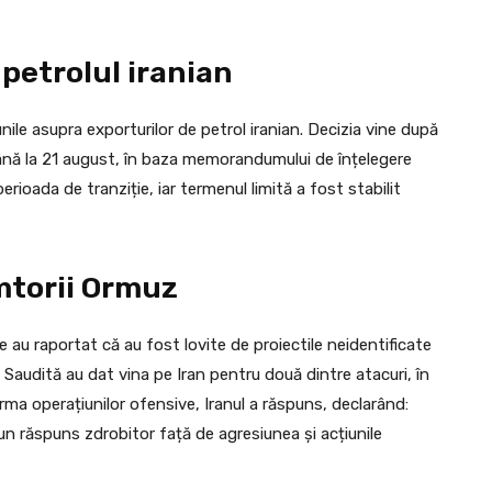
petrolul iranian
ile asupra exporturilor de petrol iranian. Decizia vine după
ână la 21 august, în baza memorandumului de înțelegere
ioada de tranziție, iar termenul limită a fost stabilit
mtorii Ormuz
re au raportat că au fost lovite de proiectile neidentificate
a Saudită au dat vina pe Iran pentru două dintre atacuri, în
urma operațiunilor ofensive, Iranul a răspuns, declarând:
 un răspuns zdrobitor față de agresiunea și acțiunile