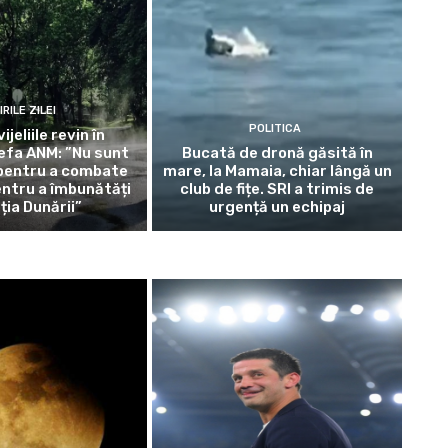
IRILE ZILEI
POLITICA
vijeliile revin în
efa ANM: ”Nu sunt
Bucată de dronă găsită în
 pentru a combate
mare, la Mamaia, chiar lângă un
entru a îmbunătăți
club de fițe. SRI a trimis de
ția Dunării”
urgență un echipaj