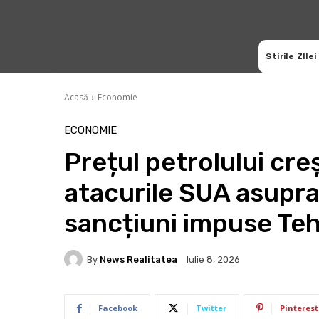
Stirile ZIlei
Acasă
Economie
ECONOMIE
Prețul petrolului cr
atacurile SUA asupra 
sancțiuni impuse Teh
By
News Realitatea
Iulie 8, 2026
Facebook
Twitter
Pinterest