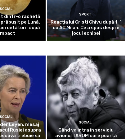
SOCIAL
SPORT
t dintr-o rachetă
prăbușit pe Lună.
Reacția lui Cristi Chivu după 1-1
 cercetătorii după
cu AC Milan. Ce a spus despre
impact
jocul echipei
SOCIAL
SOCIAL
 der Leyen, mesaj
acul Rusiei asupra
Când va intra în serviciu
Moscova trebuie să
avionul TAROM care poartă