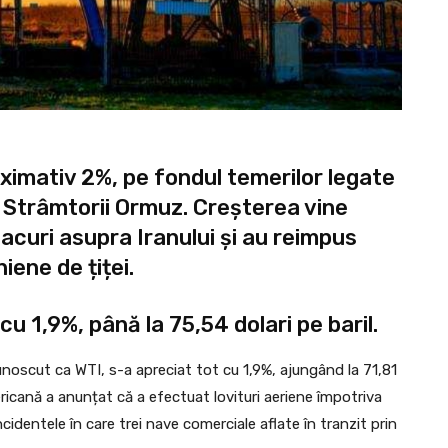
oximativ 2%, pe fondul temerilor legate
a Strâmtorii Ormuz. Creșterea vine
acuri asupra Iranului și au reimpus
iene de țiței.
cu 1,9%, până la 75,54 dolari pe baril.
unoscut ca WTI, s-a apreciat tot cu 1,9%, ajungând la 71,81
ricană a anunțat că a efectuat lovituri aeriene împotriva
cidentele în care trei nave comerciale aflate în tranzit prin