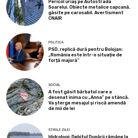
Pericol uriaș pe Autostrada
Soarelui. Obiecte metalice capcană,
găsite pe carosabil. Avertisment
CNAIR
POLITICA
PSD, replică dură pentru Bolojan:
„România este într-o situație de
forță majoră”
SOCIAL
A fost găsit bărbatul care a
desenat inima cu „Anna” pe stâncă.
Va șterge mesajul și riscă amendă
de mii de lei
STIRILE ZILEI
Hidrologi: Debitul Dunării rămâne la