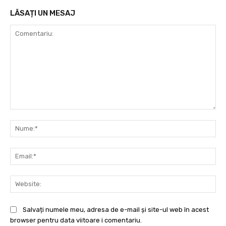
LĂSAȚI UN MESAJ
Comentariu:
Nu
Ema
Web
Salvați numele meu, adresa de e-mail și site-ul web în acest
browser pentru data viitoare i comentariu.