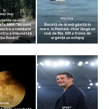
IRILE ZILEI
POLITICA
vijeliile revin în
efa ANM: ”Nu sunt
Bucată de dronă găsită în
 pentru a combate
mare, la Mamaia, chiar lângă un
entru a îmbunătăți
club de fițe. SRI a trimis de
ția Dunării”
urgență un echipaj
SOCIAL
SPORT