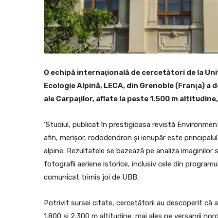
O echipă internaţională de cercetători de la Un
Ecologie Alpină, LECA, din Grenoble (Franţa) a
ale Carpaţilor, aflate la peste 1.500 m altitudine,
‘Studiul, publicat în prestigioasa revistă Environmen
afin, merişor, rododendron şi ienupăr este principalu
alpine. Rezultatele se bazează pe analiza imaginilor 
fotografii aeriene istorice, inclusiv cele din programu
comunicat trimis joi de UBB.
Potrivit sursei citate, cercetătorii au descoperit că
1.800 şi 2.300 m altitudine, mai ales pe versanţii nor