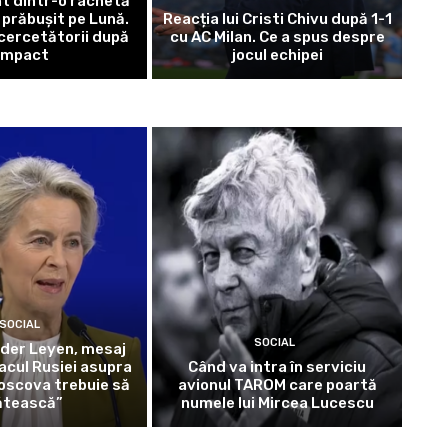
t dintr-o rachetă
prăbușit pe Lună.
Reacția lui Cristi Chivu după 1-1
 cercetătorii după
cu AC Milan. Ce a spus despre
impact
jocul echipei
SOCIAL
SOCIAL
 der Leyen, mesaj
acul Rusiei asupra
Când va intra în serviciu
Moscova trebuie să
avionul TAROM care poartă
ătească”
numele lui Mircea Lucescu