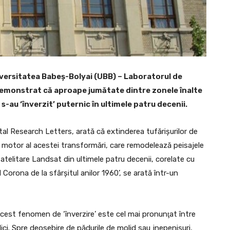
iversitatea Babeş-Bolyai (UBB) – Laboratorul de
 demonstrat că aproape jumătate dintre zonele înalte
 s-au ‘înverzit’ puternic în ultimele patru decenii.
tal Research Letters, arată că extinderea tufărişurilor de
l motor al acestei transformări, care remodelează peisajele
satelitare Landsat din ultimele patru decenii, corelate cu
l Corona de la sfârşitul anilor 1960’, se arată într-un
 acest fenomen de ‘înverzire’ este cel mai pronunţat între
dici. Spre deosebire de pădurile de molid sau jnepenişuri,