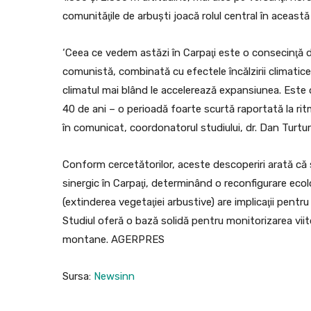
comunităţile de arbuşti joacă rolul central în aceast
‘Ceea ce vedem astăzi în Carpaţi este o consecinţă di
comunistă, combinată cu efectele încălzirii climatice.
climatul mai blând le accelerează expansiunea. Este
40 de ani – o perioadă foarte scurtă raportată la ritmu
în comunicat, coordonatorul studiului, dr. Dan Turtur
Conform cercetătorilor, aceste descoperiri arată că
sinergic în Carpaţi, determinând o reconfigurare e
(extinderea vegetaţiei arbustive) are implicaţii pentru
Studiul oferă o bază solidă pentru monitorizarea vii
montane. AGERPRES
Sursa:
Newsinn