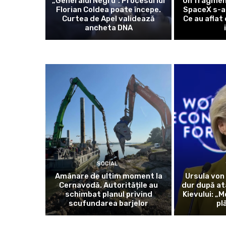
„Generalul Negru”. Procesul lui
Un fragmen
Florian Coldea poate începe.
SpaceX s-a 
Curtea de Apel validează
Ce au aflat
ancheta DNA
SOCIAL
Amânare de ultim moment la
Ursula von
Cernavodă. Autoritățile au
dur după at
schimbat planul privind
Kievului: „
scufundarea barjelor
pl