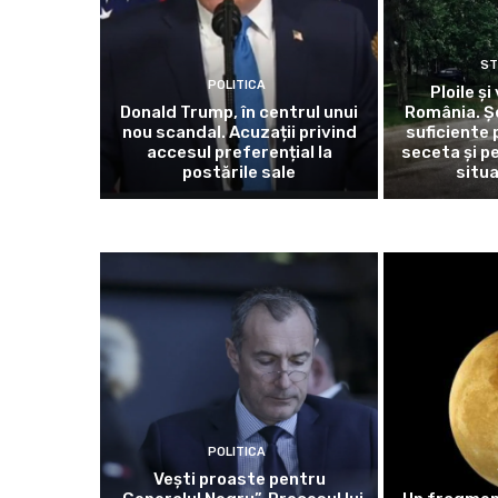
ST
POLITICA
Ploile și 
Donald Trump, în centrul unui
România. Ș
nou scandal. Acuzații privind
suficiente
accesul preferențial la
seceta și p
postările sale
situa
POLITICA
Vești proaste pentru