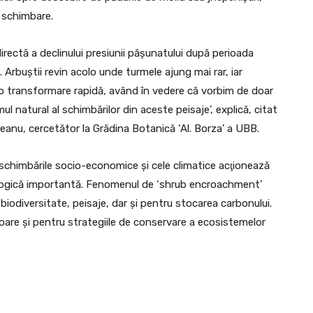
ă schimbare.
rectă a declinului presiunii păşunatului după perioada
 Arbuştii revin acolo unde turmele ajung mai rar, iar
 o transformare rapidă, având în vedere că vorbim de doar
l natural al schimbărilor din aceste peisaje’, explică, citat
eanu, cercetător la Grădina Botanică ‘Al. Borza’ a UBB.
 schimbările socio-economice şi cele climatice acţionează
cologică importantă. Fenomenul de ‘shrub encroachment’
 biodiversitate, peisaje, dar şi pentru stocarea carbonului.
toare şi pentru strategiile de conservare a ecosistemelor