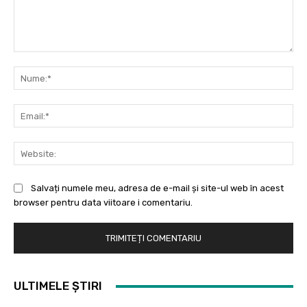
Comentariu:
Nu
Ema
Web
Salvați numele meu, adresa de e-mail și site-ul web în acest
browser pentru data viitoare i comentariu.
ULTIMELE ȘTIRI