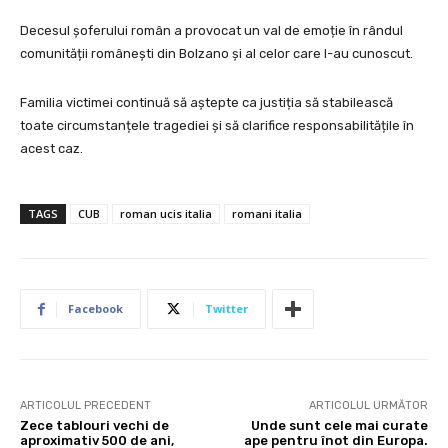
Decesul șoferului român a provocat un val de emoție în rândul
comunității românești din Bolzano și al celor care l-au cunoscut.
Familia victimei continuă să aștepte ca justiția să stabilească
toate circumstanțele tragediei și să clarifice responsabilitățile în
acest caz.
TAGS
CUB
roman ucis italia
romani italia
Facebook
Twitter
ARTICOLUL PRECEDENT
ARTICOLUL URMĂTOR
Zece tablouri vechi de
Unde sunt cele mai curate
aproximativ 500 de ani,
ape pentru înot din Europa.