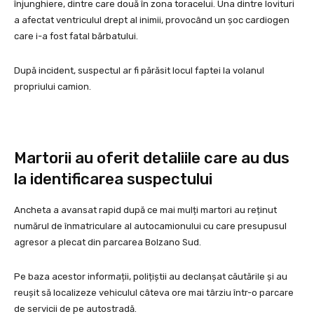
înjunghiere, dintre care două în zona toracelui. Una dintre lovituri
a afectat ventriculul drept al inimii, provocând un șoc cardiogen
care i-a fost fatal bărbatului.
După incident, suspectul ar fi părăsit locul faptei la volanul
propriului camion.
Martorii au oferit detaliile care au dus
la identificarea suspectului
Ancheta a avansat rapid după ce mai mulți martori au reținut
numărul de înmatriculare al autocamionului cu care presupusul
agresor a plecat din parcarea Bolzano Sud.
Pe baza acestor informații, polițiștii au declanșat căutările și au
reușit să localizeze vehiculul câteva ore mai târziu într-o parcare
de servicii de pe autostradă.