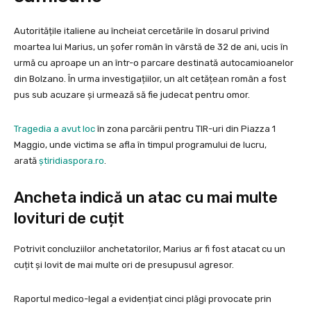
Autoritățile italiene au încheiat cercetările în dosarul privind
moartea lui Marius, un șofer român în vârstă de 32 de ani, ucis în
urmă cu aproape un an într-o parcare destinată autocamioanelor
din Bolzano. În urma investigațiilor, un alt cetățean român a fost
pus sub acuzare și urmează să fie judecat pentru omor.
Tragedia a avut loc
în zona parcării pentru TIR-uri din Piazza 1
Maggio, unde victima se afla în timpul programului de lucru,
arată
știridiaspora.ro
.
Ancheta indică un atac cu mai multe
lovituri de cuțit
Potrivit concluziilor anchetatorilor, Marius ar fi fost atacat cu un
cuțit și lovit de mai multe ori de presupusul agresor.
Raportul medico-legal a evidențiat cinci plăgi provocate prin